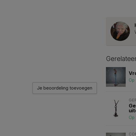
Gerelatee
Vr
Op 
Je beoordeling toevoegen
GE
Ge
ui
Op 
CO