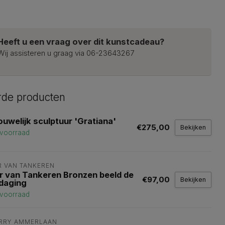
Heeft u een vraag over dit kunstcadeau?
Wij assisteren u graag via 06-23643267
rde producten
ouwelijk sculptuur 'Gratiana'
€275,00
Bekijken
voorraad
R VAN TANKEREN
r van Tankeren Bronzen beeld de
€97,00
Bekijken
tdaging
voorraad
RRY AMMERLAAN