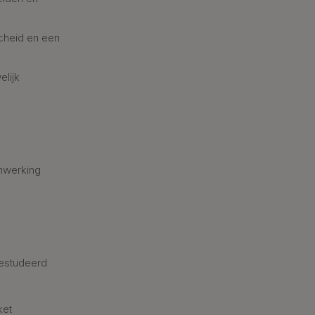
cheid en een
elijk
nwerking
estudeerd
ket