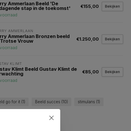
rry Ammerlaan Beeld 'De
€155,00
Bekijken
tdagende stap in de toekomst'
voorraad
RRY AMMERLAAN
rry Ammerlaan Bronzen beeld
€1.250,00
Bekijken
 Trotse Vrouw
voorraad
STAV KLIMT
stav Klimt Beeld Gustav Klimt de
€85,00
Bekijken
rwachting
voorraad
ld go for it
(1)
Beeld succes
(10)
stimulans
(1)