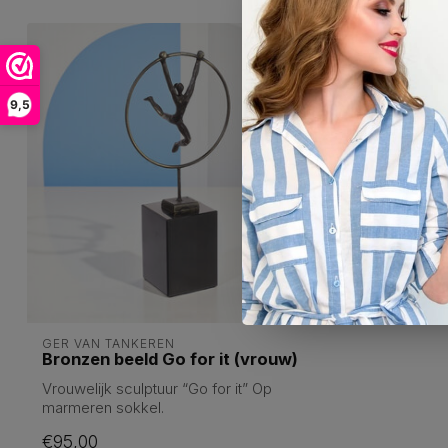
9,5
GER VAN TANKEREN
Bronzen beeld Go for it (vrouw)
Vrouwelijk sculptuur “Go for it” Op
marmeren sokkel.
Hoogte: 21 cm incl. sokkel...
€95,00