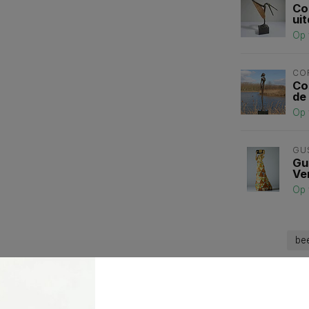
Co
ui
Op 
CO
Co
de
Op 
GU
Gu
Ve
Op 
bee