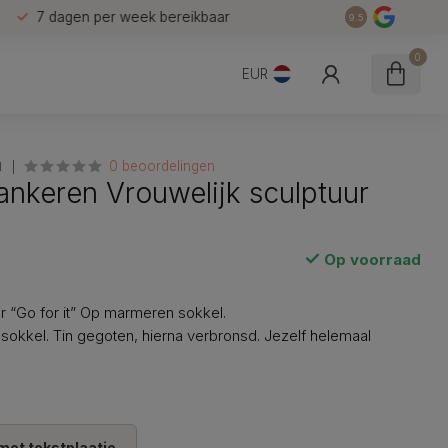
7 dagen per week bereikbaar
9.5
0
EUR
0 beoordelingen
N
ankeren Vrouwelijk sculptuur
Op voorraad
ur “Go for it” Op marmeren sokkel.
 sokkel. Tin gegoten, hierna verbronsd. Jezelf helemaal
met tekstplaatje