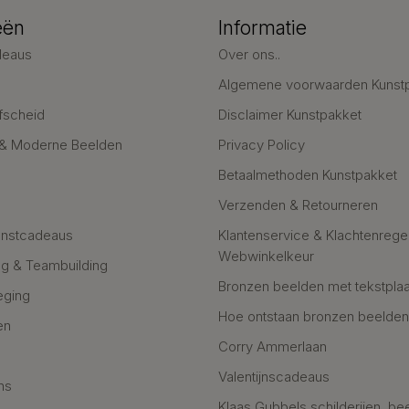
eën
Informatie
deaus
Over ons..
Algemene voorwaarden Kunst
fscheid
Disclaimer Kunstpakket
 & Moderne Beelden
Privacy Policy
Betaalmethoden Kunstpakket
Verzenden & Retourneren
unstcadeaus
Klantenservice & Klachtenregel
Webwinkelkeur
g & Teambuilding
Bronzen beelden met tekstplaa
eging
Hoe ontstaan bronzen beelde
en
Corry Ammerlaan
n
Valentijnscadeaus
ns
Klaas Gubbels schilderijen, be