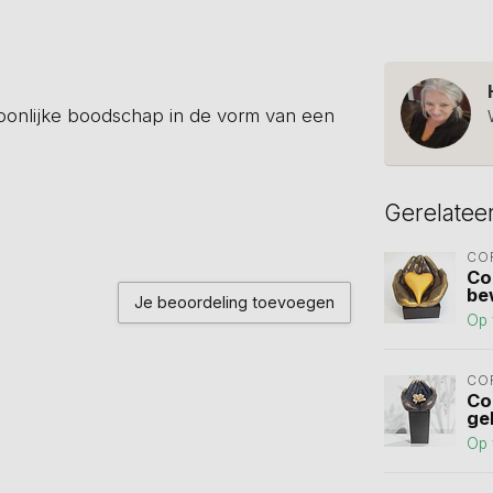
soonlijke boodschap in de vorm van een
Gerelatee
CO
Co
be
Je beoordeling toevoegen
Op 
CO
Co
ge
Op 