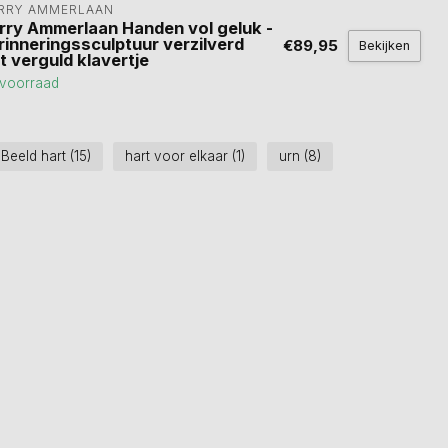
RRY AMMERLAAN
rry Ammerlaan Handen vol geluk -
rinneringssculptuur verzilverd
€89,95
Bekijken
t verguld klavertje
voorraad
Beeld hart
(15)
hart voor elkaar
(1)
urn
(8)