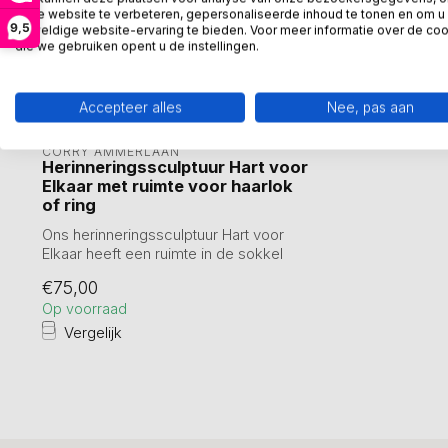
onze website te verbeteren, gepersonaliseerde inhoud te tonen en om u
9,5
geweldige website-ervaring te bieden. Voor meer informatie over de co
die we gebruiken opent u de instellingen.
Accepteer alles
Nee, pas aan
CORRY AMMERLAAN
Herinneringssculptuur Hart voor
Elkaar met ruimte voor haarlok
of ring
Ons herinneringssculptuur Hart voor
Elkaar heeft een ruimte in de sokkel
voor he...
€75,00
Op voorraad
Vergelijk