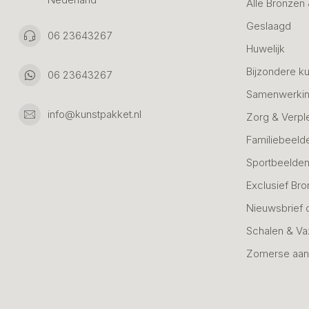
Alle Bronzen
Geslaagd
06 23643267
Huwelijk
Bijzondere k
06 23643267
Samenwerkin
info@kunstpakket.nl
Zorg & Verpl
Familiebeeld
Sportbeelde
Exclusief Bro
Nieuwsbrief 
Schalen & V
Zomerse aan