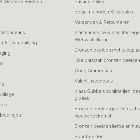
 & Moderne Beelden
Privacy Policy
Betaalmethoden Kunstpakket
Verzenden & Retourneren
unstcadeaus
Klantenservice & Klachtenregel
Webwinkelkeur
g & Teambuilding
Bronzen beelden met tekstplaa
eging
Hoe ontstaan bronzen beelde
en
Corry Ammerlaan
n
Valentijnscadeaus
ns
Klaas Gubbels schilderijen, be
collage
grafiek
azen
Bronzen beelden jubileum, afs
biedingen
nieuwe toekomst
Bronzen beelden liefde en huw
Sportbeelden