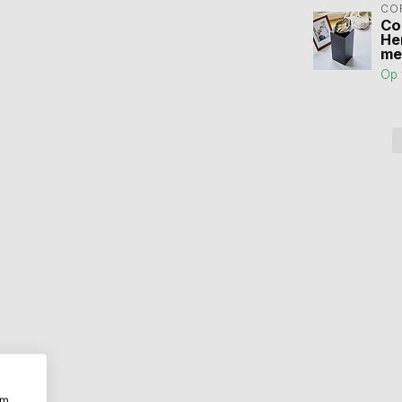
CO
Co
He
me
Op 
om