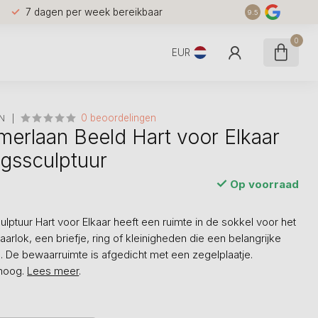
7 dagen per week bereikbaar
9.5
0
EUR
0 beoordelingen
N
erlaan Beeld Hart voor Elkaar
ngssculptuur
Op voorraad
lptuur Hart voor Elkaar heeft een ruimte in de sokkel voor het
rlok, een briefje, ring of kleinigheden die een belangrijke
. De bewaarruimte is afgedicht met een zegelplaatje.
 hoog.
Lees meer
.