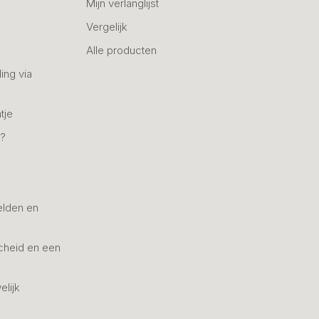
Mijn verlanglijst
Vergelijk
Alle producten
ing via
tje
n?
elden en
cheid en een
elijk