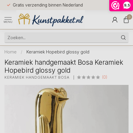
Voor 12.0
Gratis verzending binnen Nederland
9,5
9.5
huis
0
MENU
Home
/
Keramiek Hopebird glossy gold
Keramiek handgemaakt Bosa Keramiek
Hopebird glossy gold
(0)
KERAMIEK HANDGEMAAKT BOSA 