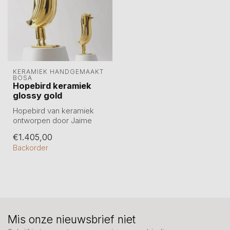
KERAMIEK HANDGEMAAKT 
BOSA 
Hopebird keramiek
glossy gold
Hopebird van keramiek
ontworpen door Jaime
Hayon voor het Italiaanse
€1.405,00
merk Bosa. ...
Backorder
Mis onze nieuwsbrief niet