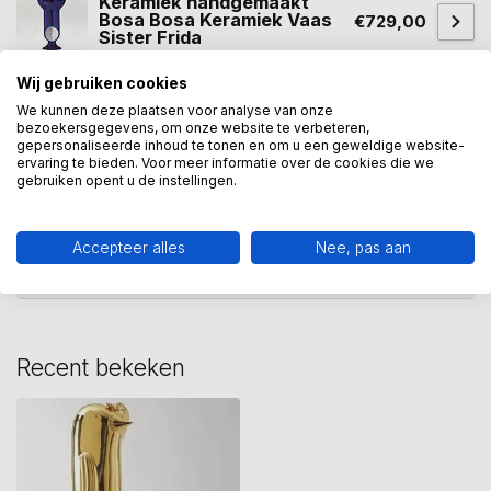
Keramiek handgemaakt
Bosa Bosa Keramiek Vaas
€729,00
Sister Frida
Op voorraad
Wij gebruiken cookies
We kunnen deze plaatsen voor analyse van onze
bezoekersgegevens, om onze website te verbeteren,
bosa
(12)
hopebird
(4)
keramiek
(20)
vogel
(4)
gepersonaliseerde inhoud te tonen en om u een geweldige website-
ervaring te bieden. Voor meer informatie over de cookies die we
gebruiken opent u de instellingen.
Heeft u een vraag over dit
kunstcadeau?
Accepteer alles
Nee, pas aan
Wij assisteren u graag via 06-23643267
Recent bekeken