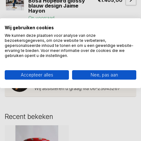
€1.405,00
Bosa Hopebird glossy
blauw design Jaime
Hayon
Op voorraad
Wij gebruiken cookies
We kunnen deze plaatsen voor analyse van onze
bezoekersgegevens, om onze website te verbeteren,
Bosa collectie nederland
(1)
bosa italie
(3)
gepersonaliseerde inhoud te tonen en om u een geweldige website-
ervaring te bieden. Voor meer informatie over de cookies die we
bosa keramiek
(14)
sister louise
(1)
gebruiken opent u de instellingen.
Heeft u een vraag over dit
Accepteer alles
Nee, pas aan
kunstcadeau?
Wij assisteren u graag via 06-23643267
Recent bekeken