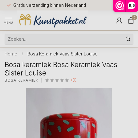
Voor 12.0
Gratis verzending binnen Nederland
9,5
9.5
huis
0
MENU
Home
/
Bosa Keramiek Vaas Sister Louise
Bosa keramiek Bosa Keramiek Vaas
Sister Louise
(0)
BOSA KERAMIEK