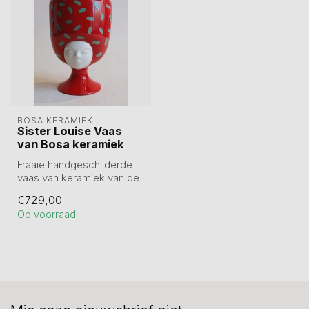
BOSA KERAMIEK
Sister Louise Vaas
van Bosa keramiek
Fraaie handgeschilderde
vaas van keramiek van de
Spaanse kunstenares
€729,00
Pepa Revert...
Op voorraad