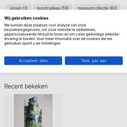
irissen
(3)
kunstcadeau
(59)
museumcollectie
(80)
Wij gebruiken cookies
vaas
(24)
van gogh
(12)
vincent
(11)
We kunnen deze plaatsen voor analyse van onze
Vincent van gogh
(13)
bezoekersgegevens, om onze website te verbeteren,
gepersonaliseerde inhoud te tonen en om u een geweldige website-
ervaring te bieden. Voor meer informatie over de cookies die we
gebruiken opent u de instellingen.
Heeft u een vraag over dit
kunstcadeau?
Wij assisteren u graag via 06-23643267
Accepteer alles
Nee, pas aan
Recent bekeken