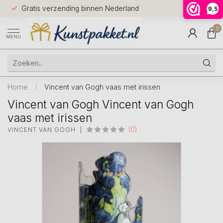
Voor 12.0
Gratis verzending binnen Nederland
9,5
9.5
huis
0
MENU
Home
/
Vincent van Gogh vaas met irissen
Vincent van Gogh Vincent van Gogh
vaas met irissen
(0)
VINCENT VAN GOGH