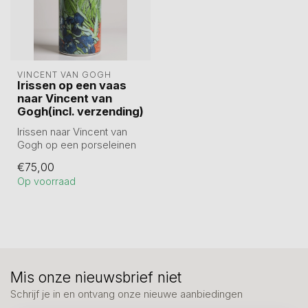
VINCENT VAN GOGH
Irissen op een vaas
naar Vincent van
Gogh(incl. verzending)
Irissen naar Vincent van
Gogh op een porseleinen
vaas. Hoogte 25 cm,
€75,00
doorsnede 8...
Op voorraad
Mis onze nieuwsbrief niet
Schrijf je in en ontvang onze nieuwe aanbiedingen