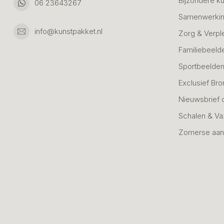
Bijzondere k
06 23643267
Samenwerkin
info@kunstpakket.nl
Zorg & Verpl
Familiebeeld
Sportbeelde
Exclusief Bro
Nieuwsbrief 
Schalen & V
Zomerse aan