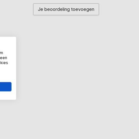
Je beoordeling toevoegen
om
 een
okies