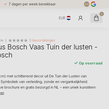
7 dagen per week bereikbaar
9.5
0
EUR
0 beoordelingen
CH
s Bosch Vaas Tuin der lusten -
osch
Op voorraad
cm) met schitterend decor uit De Tuin der Lusten van
Symboliek van verleiding, zonde en vergankelijkheid.
eve brochure en gratis bezorgd in NL – een uniek kunstitem
er
.