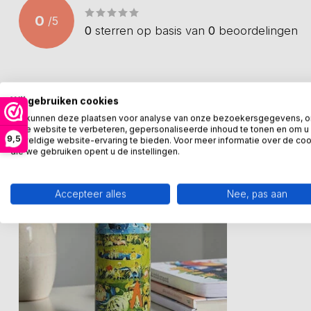
0
/
5
0
sterren op basis van
0
beoordelingen
Wij gebruiken cookies
Recent bekeken
We kunnen deze plaatsen voor analyse van onze bezoekersgegevens, 
onze website te verbeteren, gepersonaliseerde inhoud te tonen en om u
9,5
geweldige website-ervaring te bieden. Voor meer informatie over de co
die we gebruiken opent u de instellingen.
Accepteer alles
Nee, pas aan