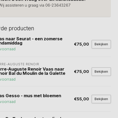
Wij assisteren u graag via 06-23643267
rde producten
as naar Seurat - een zomerse
ndamiddag
€75,00
Bekijken
voorraad
ERRE-AUGUSTE RENOIR
erre-Auguste Renoir Vaas naar
€75,00
Bekijken
oir Bal du Moulin de la Galette
voorraad
as Gesso - mus met bloemen
€55,00
Bekijken
voorraad