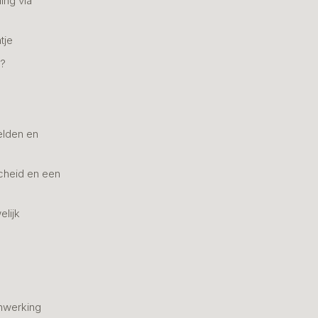
ing via
tje
n?
elden en
cheid en een
elijk
nwerking