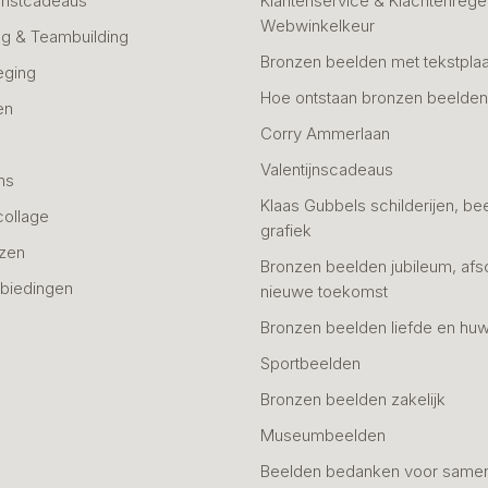
unstcadeaus
Klantenservice & Klachtenregel
Webwinkelkeur
g & Teambuilding
Bronzen beelden met tekstplaa
eging
Hoe ontstaan bronzen beelde
en
Corry Ammerlaan
n
Valentijnscadeaus
ns
Klaas Gubbels schilderijen, be
collage
grafiek
azen
Bronzen beelden jubileum, afs
biedingen
nieuwe toekomst
Bronzen beelden liefde en huw
Sportbeelden
Bronzen beelden zakelijk
Museumbeelden
Beelden bedanken voor same