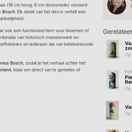
 vaas (18 cm hoog, 6 cm doorsnede) versierd
s Bosch
. Elk detail van het decor vertelt een
ankelijkheid.
maar ook een functioneel item voor bloemen of
Gerelatee
ombinatie van historisch meesterwerk en
Va
iefhebbers en iedereen die van betekenisvolle
zo
Op 
nimus Bosch
, zodat je het verhaal achter het
erland
, klaar om direct van te genieten of
PI
Pi
Ren
Op 
Va
Op 