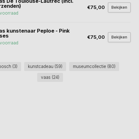
as De Toulouse-Lautrec (incl.
rzenden)
€75,00
Bekijken
voorraad
as kunstenaar Peploe - Pink
ses
€75,00
Bekijken
voorraad
 bosch
(3)
kunstcadeau
(59)
museumcollectie
(80)
vaas
(24)