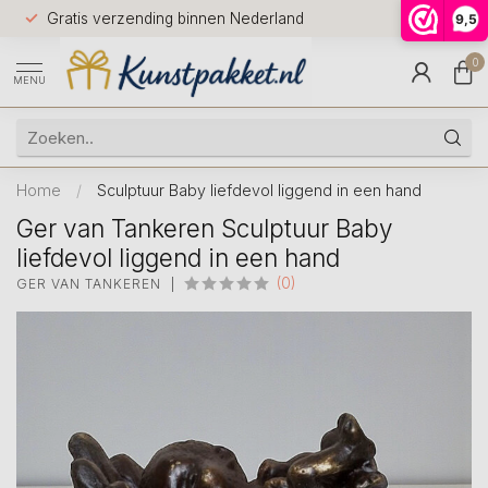
Voor 12.0
Gratis verzending binnen Nederland
9,5
9.5
huis
0
MENU
Home
/
Sculptuur Baby liefdevol liggend in een hand
Ger van Tankeren Sculptuur Baby
liefdevol liggend in een hand
(0)
GER VAN TANKEREN