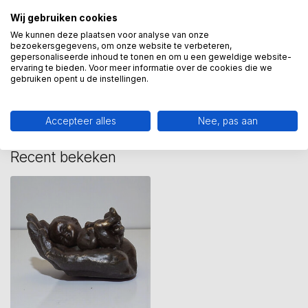
beeldje baby
(1)
betekenisvol cadeau
(4)
Wij gebruiken cookies
We kunnen deze plaatsen voor analyse van onze
bezoekersgegevens, om onze website te verbeteren,
gepersonaliseerde inhoud te tonen en om u een geweldige website-
Heeft u een vraag over dit
ervaring te bieden. Voor meer informatie over de cookies die we
kunstcadeau?
gebruiken opent u de instellingen.
Wij assisteren u graag via 06-23643267
Accepteer alles
Nee, pas aan
Recent bekeken