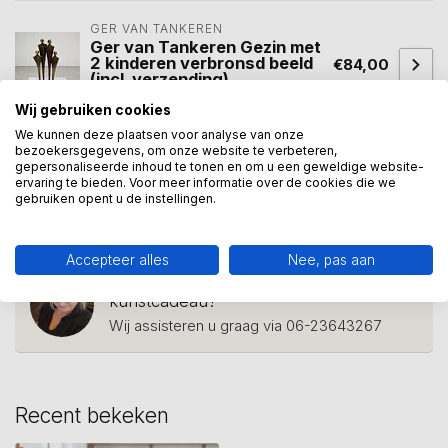
GER VAN TANKEREN
Ger van Tankeren Gezin met
2 kinderen verbronsd beeld
€84,00
(incl. verzending)
Op voorraad
Wij gebruiken cookies
We kunnen deze plaatsen voor analyse van onze
bezoekersgegevens, om onze website te verbeteren,
gepersonaliseerde inhoud te tonen en om u een geweldige website-
familiebeeld
(3)
gezin met zoon en pasgeboren baby
(1)
ervaring te bieden. Voor meer informatie over de cookies die we
gebruiken opent u de instellingen.
gezinssculptuur
(1)
kraamcadeau
(3)
Accepteer alles
Nee, pas aan
Heeft u een vraag over dit
kunstcadeau?
Wij assisteren u graag via 06-23643267
Recent bekeken