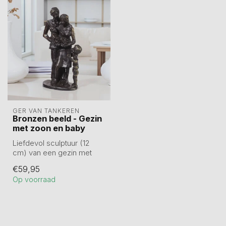
GER VAN TANKEREN
Bronzen beeld - Gezin
met zoon en baby
Liefdevol sculptuur (12
cm) van een gezin met
zoon en pasgeboren baby.
€59,95
Gemaakt v...
Op voorraad