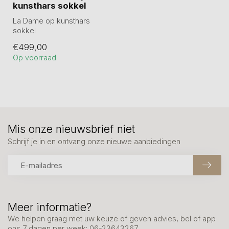
kunsthars sokkel
La Dame op kunsthars
sokkel
Artikelnummer
€499,00
MA00593SB. Beeld is tin
Op voorraad
gegoten en hi...
Mis onze nieuwsbrief niet
Schrijf je in en ontvang onze nieuwe aanbiedingen
Meer informatie?
We helpen graag met uw keuze of geven advies, bel of app
ons 7 dagen per week: 06-23643267