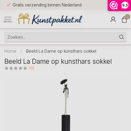
Voor 12.0
Gratis verzending binnen Nederland
9,5
9.5
huis
0
MENU
Home
/
Beeld La Dame op kunsthars sokkel
Beeld La Dame op kunsthars sokkel
(0)