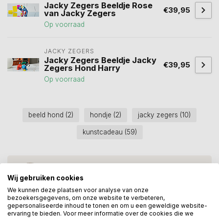
Jacky Zegers Beeldje Rose
€39,95
van Jacky Zegers
Op voorraad
JACKY ZEGERS
Jacky Zegers Beeldje Jacky
€39,95
Zegers Hond Harry
Op voorraad
beeld hond
(2)
hondje
(2)
jacky zegers
(10)
kunstcadeau
(59)
Heeft u een vraag over dit
kunstcadeau?
Wij gebruiken cookies
Wij assisteren u graag via 06-23643267
We kunnen deze plaatsen voor analyse van onze
bezoekersgegevens, om onze website te verbeteren,
gepersonaliseerde inhoud te tonen en om u een geweldige website-
ervaring te bieden. Voor meer informatie over de cookies die we