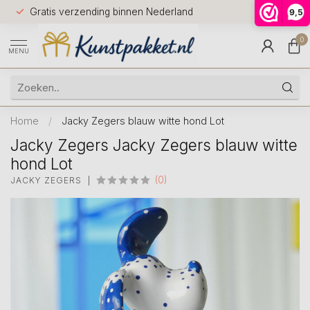
Voor 12.0
Gratis verzending binnen Nederland
9,5
9.5
huis
0
MENU
Home
/
Jacky Zegers blauw witte hond Lot
Jacky Zegers Jacky Zegers blauw witte
hond Lot
(0)
JACKY ZEGERS