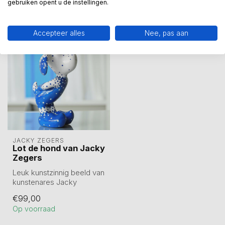
gebruiken opent u de instellingen.
Recent bekeken
Accepteer alles
Nee, pas aan
JACKY ZEGERS
Lot de hond van Jacky
Zegers
Leuk kunstzinnig beeld van
kunstenares Jacky
Zegers. Hoogte 20.5 cm. In
€99,00
geschenk...
Op voorraad