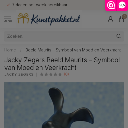
n
7 dagen per week bereikbaar
9,5
9.5
0
MENU
Home
/
Beeld Maurits – Symbool van Moed en Veerkracht
Jacky Zegers Beeld Maurits – Symbool
van Moed en Veerkracht
(0)
JACKY ZEGERS