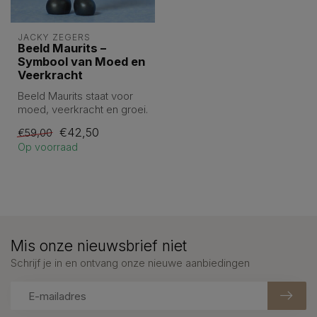
JACKY ZEGERS
Beeld Maurits –
Symbool van Moed en
Veerkracht
Beeld Maurits staat voor
moed, veerkracht en groei.
Dit kunsthars beeldje
€42,50
€59,00
(hoogt...
Op voorraad
Mis onze nieuwsbrief niet
Schrijf je in en ontvang onze nieuwe aanbiedingen