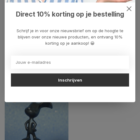
Direct 10% korting op je bestelling
jacky zegers
(10)
kunstcadeau
(59)
maurits
(1)
Schrijf je in voor onze nieuwsbrief om op de hoogte te
Heeft u een vraag over dit
blijven over onze nieuwe producten, en ontvang 10%
kunstcadeau?
korting op je aankoop! 😀
Wij assisteren u graag via 06-23643267
Recent bekeken
Inschrijven
-28%