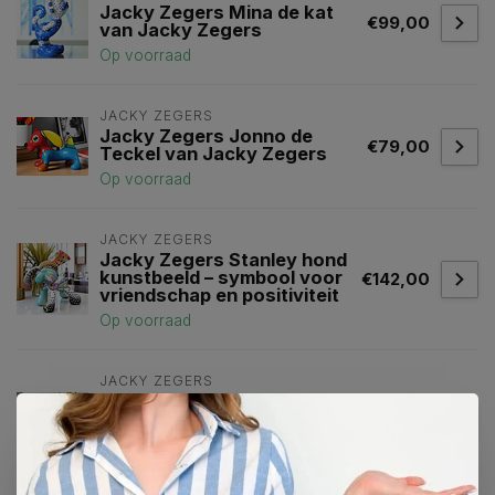
Jacky Zegers Mina de kat
€99,00
van Jacky Zegers
Op voorraad
JACKY ZEGERS
Jacky Zegers Jonno de
€79,00
Teckel van Jacky Zegers
Op voorraad
JACKY ZEGERS
Jacky Zegers Stanley hond
kunstbeeld – symbool voor
€142,00
vriendschap en positiviteit
Op voorraad
JACKY ZEGERS
Jacky Zegers Teckel James
€99,00
in bronskleur van Jacky
€79,00
Zegers
Op voorraad