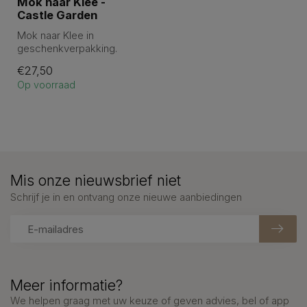
Mok naar Klee -
Castle Garden
Mok naar Klee in
geschenkverpakking.
Hoogte 11 cm en
€27,50
doorsnede 6 cm.
Op voorraad
Mis onze nieuwsbrief niet
Schrijf je in en ontvang onze nieuwe aanbiedingen
Meer informatie?
We helpen graag met uw keuze of geven advies, bel of app