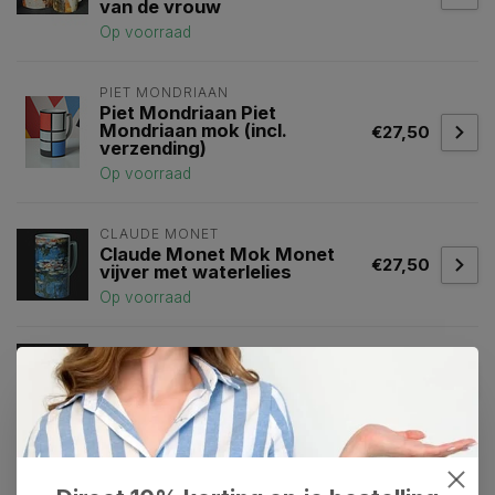
van de vrouw
Op voorraad
PIET MONDRIAAN
Piet Mondriaan Piet
Mondriaan mok (incl.
€27,50
verzending)
Op voorraad
CLAUDE MONET
Claude Monet Mok Monet
€27,50
vijver met waterlelies
Op voorraad
Mok naar Mucha - Rêverie
(1897)
€27,50
Op voorraad
klee
(1)
mok
(10)
paul klee
(1)