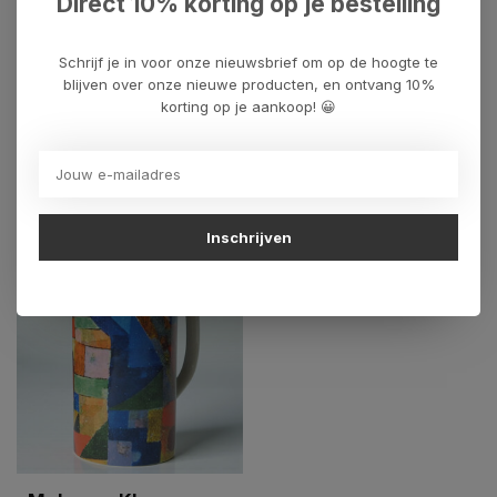
Direct 10% korting op je bestelling
Schrijf je in voor onze nieuwsbrief om op de hoogte te
Heeft u een vraag over dit
blijven over onze nieuwe producten, en ontvang 10%
kunstcadeau?
korting op je aankoop! 😀
Wij assisteren u graag via 06-23643267
Recent bekeken
Inschrijven