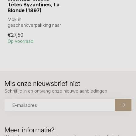
Têtes Byzantines, La
Blonde (1897)
Mok in
geschenkverpakking naar
Mucha. 11 cm hoog en 6
€27,50
cm doorsnede.
Op voorraad
Mis onze nieuwsbrief niet
Schrijf je in en ontvang onze nieuwe aanbiedingen
Meer informatie?