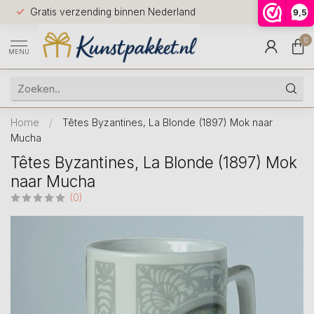
Voor 12.0
Gratis verzending binnen Nederland
9,5
9.5
huis
0
MENU
Home
/
Têtes Byzantines, La Blonde (1897) Mok naar
Mucha
Têtes Byzantines, La Blonde (1897) Mok
naar Mucha
(0)