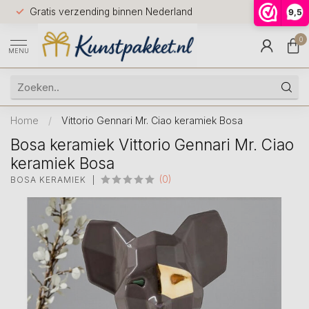
Voor 12.0
Gratis verzending binnen Nederland
9,5
9.5
huis
0
MENU
Home
/
Vittorio Gennari Mr. Ciao keramiek Bosa
Bosa keramiek Vittorio Gennari Mr. Ciao
keramiek Bosa
(0)
BOSA KERAMIEK