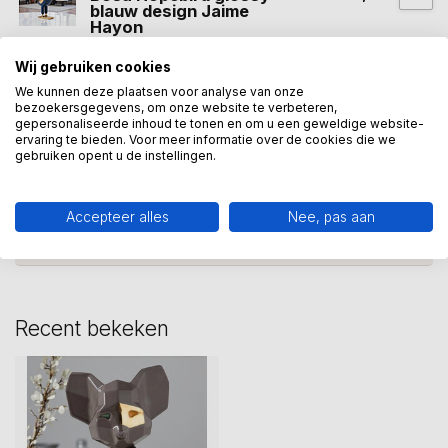
blauw design Jaime
Hayon
Op voorraad
Wij gebruiken cookies
We kunnen deze plaatsen voor analyse van onze
bezoekersgegevens, om onze website te verbeteren,
bosa
(12)
bosa keramiek
(14)
mr ciao
(1)
gepersonaliseerde inhoud te tonen en om u een geweldige website-
ervaring te bieden. Voor meer informatie over de cookies die we
gebruiken opent u de instellingen.
Heeft u een vraag over dit
kunstcadeau?
Accepteer alles
Nee, pas aan
Wij assisteren u graag via 06-23643267
Recent bekeken