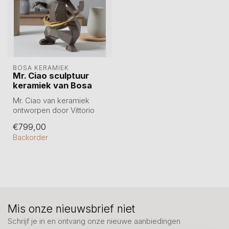
BOSA KERAMIEK
Mr. Ciao sculptuur
keramiek van Bosa
Mr. Ciao van keramiek
ontworpen door Vittorio
Gennari voor het Italiaanse
€799,00
merk B...
Backorder
Mis onze nieuwsbrief niet
Schrijf je in en ontvang onze nieuwe aanbiedingen