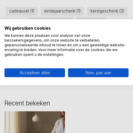
cadeauset
(1)
eindejaarschenk
(1)
kerstgeschenk
(3)
relatiegeschenk
(40)
rode wijn
(1)
Wij gebruiken cookies
samenwerking
(20)
schaal keramiek
(1)
We kunnen deze plaatsen voor analyse van onze
bezoekersgegevens, om onze website te verbeteren,
schaal met wijn
(1)
gepersonaliseerde inhoud te tonen en om u een geweldige website-
ervaring te bieden. Voor meer informatie over de cookies die we
gebruiken opent u de instellingen.
Heeft u een vraag over dit
kunstcadeau?
Accepteer alles
Nee, pas aan
Wij assisteren u graag via 06-23643267
Recent bekeken