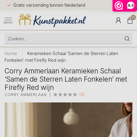
Voor 12.0
Gratis verzending binnen Nederland
9,5
9.5
huis
0
MENU
Home
/
Keramieken Schaal ‘Samen de Sterren Laten
Fonkelen’ met Firefly Red wijn
Corry Ammerlaan Keramieken Schaal
‘Samen de Sterren Laten Fonkelen’ met
Firefly Red wijn
(0)
CORRY AMMERLAAN