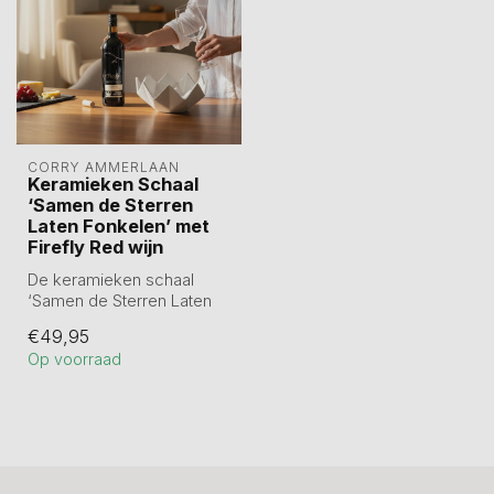
CORRY AMMERLAAN
Keramieken Schaal
‘Samen de Sterren
Laten Fonkelen’ met
Firefly Red wijn
De keramieken schaal
‘Samen de Sterren Laten
Fonkelen’ (29×29×7 cm)
€49,95
symboliseert...
Op voorraad