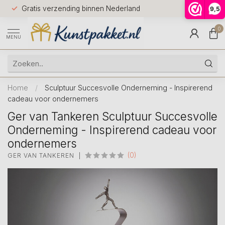
Voor 12.0
Gratis verzending binnen Nederland
9,5
9.5
huis
0
MENU
Home
/
Sculptuur Succesvolle Onderneming - Inspirerend
cadeau voor ondernemers
Ger van Tankeren Sculptuur Succesvolle
Onderneming - Inspirerend cadeau voor
ondernemers
(0)
GER VAN TANKEREN