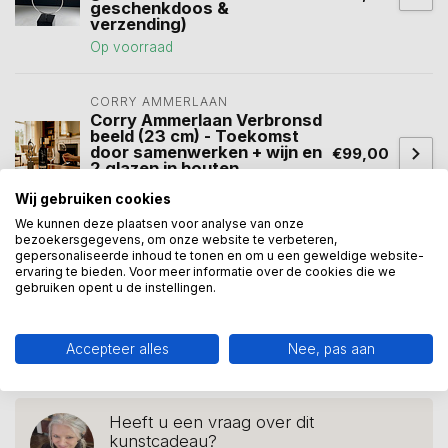
geschenkdoos &
verzending)
Op voorraad
CORRY AMMERLAAN
Corry Ammerlaan Verbronsd
beeld (23 cm) - Toekomst
door samenwerken + wijn en
€99,00
2 glazen in houten
geschenkkist
Wij gebruiken cookies
Op voorraad
We kunnen deze plaatsen voor analyse van onze
bezoekersgegevens, om onze website te verbeteren,
gepersonaliseerde inhoud te tonen en om u een geweldige website-
ervaring te bieden. Voor meer informatie over de cookies die we
Beeld succes
(10)
geslaagd
(15)
mijlpaal
(2)
gebruiken opent u de instellingen.
nieuwe zaak
(2)
onderneming
(2)
opening
(4)
Accepteer alles
Nee, pas aan
relatiegeschenk
(40)
Heeft u een vraag over dit
kunstcadeau?