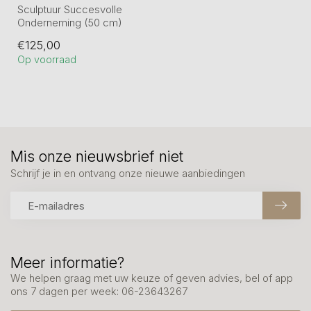
Sculptuur Succesvolle
Onderneming (50 cm)
staat voor groei, durf en
€125,00
volharding. ...
Op voorraad
Mis onze nieuwsbrief niet
Schrijf je in en ontvang onze nieuwe aanbiedingen
Meer informatie?
We helpen graag met uw keuze of geven advies, bel of app
ons 7 dagen per week: 06-23643267