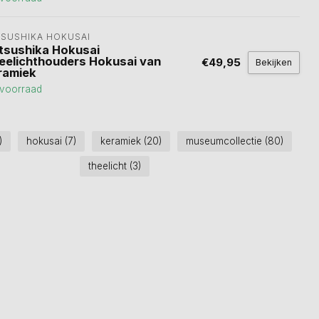
TSUSHIKA HOKUSAI
tsushika Hokusai
eelichthouders Hokusai van
€49,95
Bekijken
ramiek
voorraad
)
hokusai
(7)
keramiek
(20)
museumcollectie
(80)
theelicht
(3)