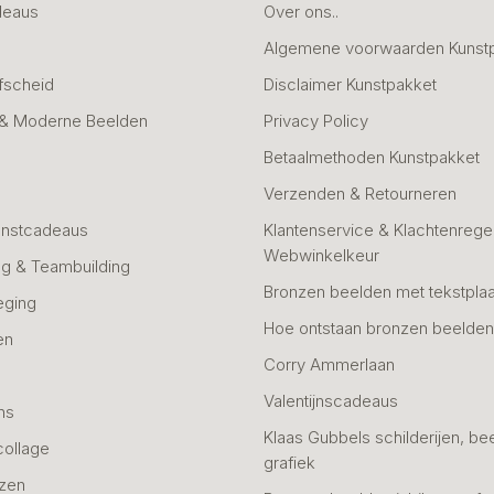
deaus
Over ons..
Algemene voorwaarden Kunst
fscheid
Disclaimer Kunstpakket
 & Moderne Beelden
Privacy Policy
Betaalmethoden Kunstpakket
Verzenden & Retourneren
unstcadeaus
Klantenservice & Klachtenregel
Webwinkelkeur
g & Teambuilding
Bronzen beelden met tekstplaa
eging
Hoe ontstaan bronzen beelde
en
Corry Ammerlaan
n
Valentijnscadeaus
ns
Klaas Gubbels schilderijen, be
collage
grafiek
azen