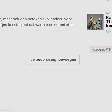
KA
Ka
ire, maar ook een betekenisvol cadeau voor
Th
ijnd kunstobject dat warmte en sereniteit in
ke
Op 
cadeau
(114
Je beoordeling toevoegen