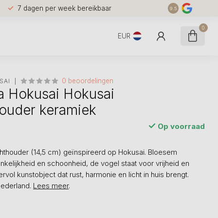
7 dagen per week bereikbaar
9.5
0
EUR
0 beoordelingen
SAI
a Hokusai Hokusai
houder keramiek
Op voorraad
hthouder (14,5 cm) geïnspireerd op Hokusai. Bloesem
kelijkheid en schoonheid, de vogel staat voor vrijheid en
rvol kunstobject dat rust, harmonie en licht in huis brengt.
Nederland.
Lees meer
.