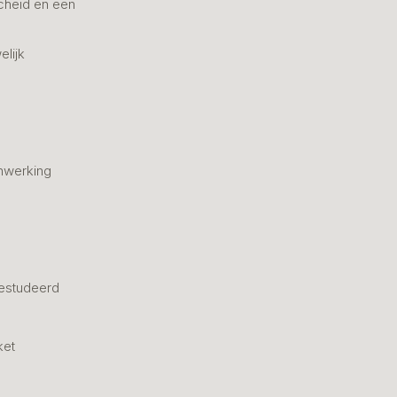
cheid en een
elijk
nwerking
estudeerd
ket