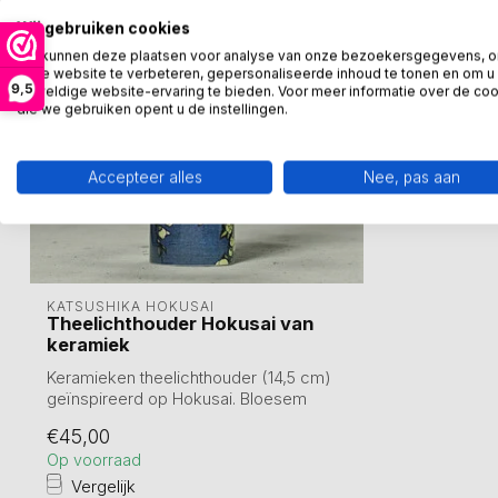
Wij gebruiken cookies
We kunnen deze plaatsen voor analyse van onze bezoekersgegevens, 
onze website te verbeteren, gepersonaliseerde inhoud te tonen en om u
9,5
geweldige website-ervaring te bieden. Voor meer informatie over de co
die we gebruiken opent u de instellingen.
Accepteer alles
Nee, pas aan
KATSUSHIKA HOKUSAI
Theelichthouder Hokusai van
keramiek
Keramieken theelichthouder (14,5 cm)
geïnspireerd op Hokusai. Bloesem
symbolisee...
€45,00
Op voorraad
Vergelijk