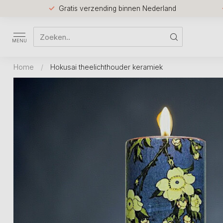
Gratis verzending binnen Nederland
MENU
Home
/
Hokusai theelichthouder keramiek