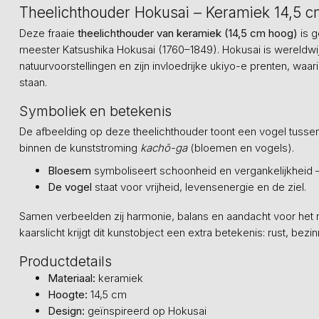
Theelichthouder Hokusai – Keramiek 14,5 
Deze fraaie
theelichthouder van keramiek (14,5 cm hoog)
is g
meester
Katsushika Hokusai
(1760–1849). Hokusai is wereldwi
natuurvoorstellingen en zijn invloedrijke ukiyo-e prenten, wa
staan.
Symboliek en betekenis
De afbeelding op deze theelichthouder toont een vogel tusse
binnen de kunststroming
kachō-ga
(bloemen en vogels).
Bloesem
symboliseert schoonheid en vergankelijkheid – 
De vogel
staat voor vrijheid, levensenergie en de ziel.
Samen verbeelden zij harmonie, balans en aandacht voor het 
kaarslicht krijgt dit kunstobject een extra betekenis: rust, bezin
Productdetails
Materiaal:
keramiek
Hoogte:
14,5 cm
Design:
geïnspireerd op Hokusai