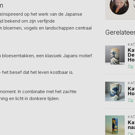
cm
eïnspireerd op het werk van de Japanse
jd bekend om zijn verfijnde
arin bloemen, vogels en landschappen centraal
Gerelatee
KA
Ka
De
n bloesemtakken, een klassiek Japans motief
Ho
Op 
het besef dat het leven kostbaar is.
KA
Ka
moment. In combinatie met het zachte
Ho
ning en licht in donkere tijden.
Op 
KA
Ka
na
Op 