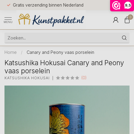
Voor 12.0
Gratis verzending binnen Nederland
9,5
9.5
huis
0
MENU
Home
/
Canary and Peony vaas porselein
Katsushika Hokusai Canary and Peony
vaas porselein
(0)
KATSUSHIKA HOKUSAI