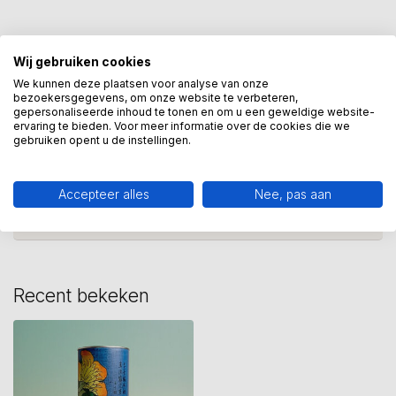
betekenisvolle decoratie
(1)
hokusai
(7)
Wij gebruiken cookies
Japanse kunst
(2)
porselein
(4)
vaas
(24)
We kunnen deze plaatsen voor analyse van onze
bezoekersgegevens, om onze website te verbeteren,
gepersonaliseerde inhoud te tonen en om u een geweldige website-
voorspoed en geluk
(1)
ervaring te bieden. Voor meer informatie over de cookies die we
gebruiken opent u de instellingen.
Heeft u een vraag over dit
kunstcadeau?
Accepteer alles
Nee, pas aan
Wij assisteren u graag via 06-23643267
Recent bekeken