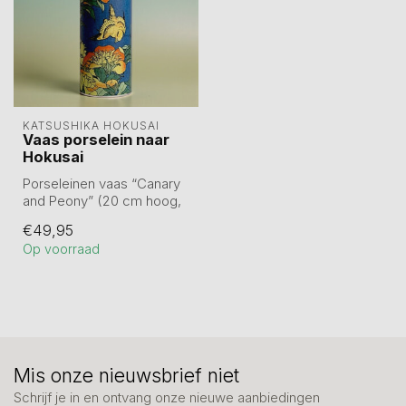
KATSUSHIKA HOKUSAI
Vaas porselein naar
Hokusai
Porseleinen vaas “Canary
and Peony” (20 cm hoog,
Ø 7,5 cm), geïnspireerd op
€49,95
Hoku...
Op voorraad
Mis onze nieuwsbrief niet
Schrijf je in en ontvang onze nieuwe aanbiedingen