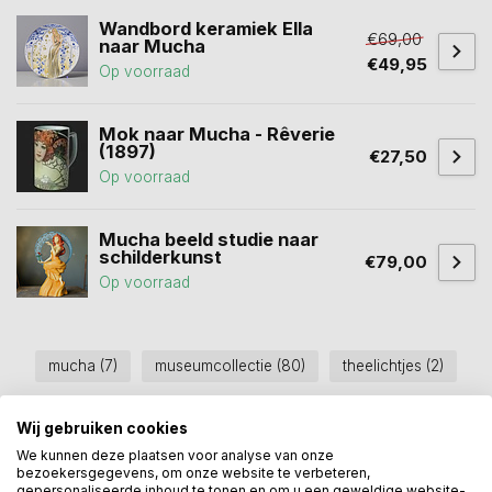
Wandbord keramiek Ella
€69,00
naar Mucha
€49,95
Op voorraad
Mok naar Mucha - Rêverie
(1897)
€27,50
Op voorraad
Mucha beeld studie naar
schilderkunst
€79,00
Op voorraad
mucha
(7)
museumcollectie
(80)
theelichtjes
(2)
Wij gebruiken cookies
Heeft u een vraag over dit
We kunnen deze plaatsen voor analyse van onze
kunstcadeau?
bezoekersgegevens, om onze website te verbeteren,
gepersonaliseerde inhoud te tonen en om u een geweldige website-