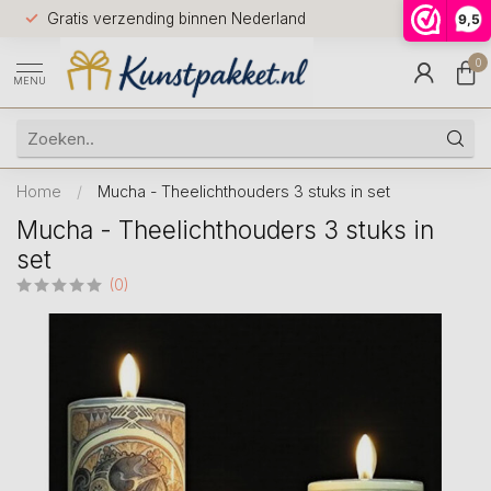
Voor 12.0
Gratis verzending binnen Nederland
9,5
9.5
huis
0
MENU
Home
/
Mucha - Theelichthouders 3 stuks in set
Mucha - Theelichthouders 3 stuks in
set
(0)