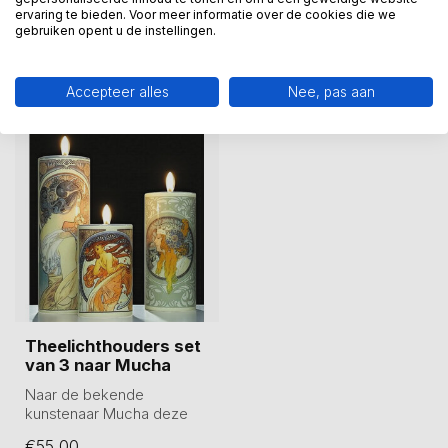
Wij assisteren u graag via 06-23643267
ervaring te bieden. Voor meer informatie over de cookies die we
gebruiken opent u de instellingen.
Recent bekeken
Accepteer alles
Nee, pas aan
Theelichthouders set
van 3 naar Mucha
Naar de bekende
kunstenaar Mucha deze
fraaie theelichthouders in
€55,00