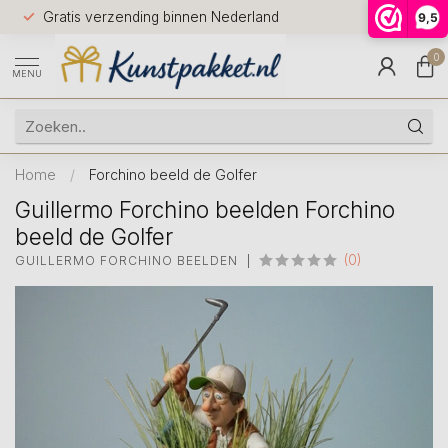
Voor 12.0
Gratis verzending binnen Nederland
9,5
9.5
huis
0
MENU
Home
/
Forchino beeld de Golfer
Guillermo Forchino beelden Forchino
beeld de Golfer
(0)
GUILLERMO FORCHINO BEELDEN