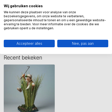
Wij gebruiken cookies
golf
(3)
golfbeeld
(2)
golfer
(4)
sportbeeld
(12)
We kunnen deze plaatsen voor analyse van onze
bezoekersgegevens, om onze website te verbeteren,
gepersonaliseerde inhoud te tonen en om u een geweldige website-
Heeft u een vraag over dit
ervaring te bieden. Voor meer informatie over de cookies die we
gebruiken opent u de instellingen.
kunstcadeau?
Wij assisteren u graag via 06-23643267
Accepteer alles
Nee, pas aan
Recent bekeken