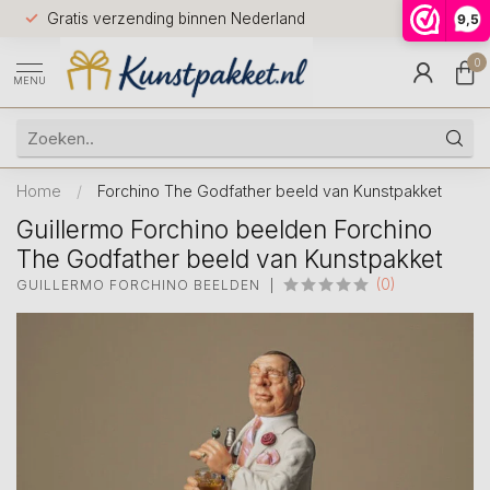
Voor 12.0
Gratis verzending binnen Nederland
9,5
9.5
huis
0
MENU
Home
/
Forchino The Godfather beeld van Kunstpakket
Guillermo Forchino beelden Forchino
The Godfather beeld van Kunstpakket
(0)
GUILLERMO FORCHINO BEELDEN