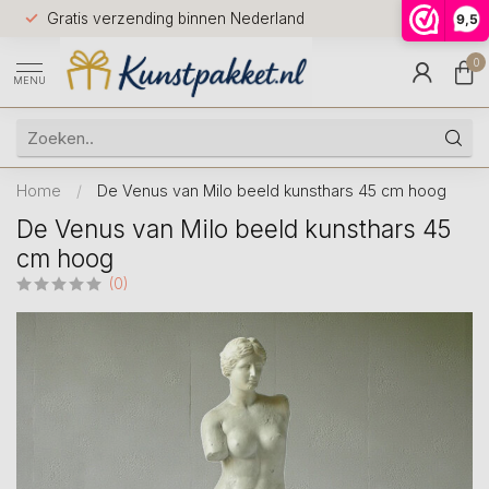
Voor 12.0
Gratis verzending binnen Nederland
9,5
9.5
huis
0
MENU
Home
/
De Venus van Milo beeld kunsthars 45 cm hoog
De Venus van Milo beeld kunsthars 45
cm hoog
(0)