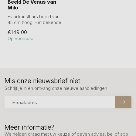
Beeld De Venus van
Milo
Fraai kunsthars beeld van
45 cm hoog. Het bekende
beeld van Aphrodite geldt
€149,00
als ...
Op voorraad
Mis onze nieuwsbrief niet
Schrijf je in en ontvang onze nieuwe aanbiedingen
Meer informatie?
We helpen graag met uw keuze of geven advies, bel of app