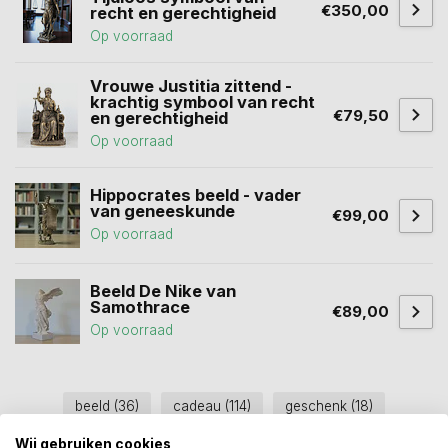
€350,00
recht en gerechtigheid
Op voorraad
Vrouwe Justitia zittend -
krachtig symbool van recht
€79,50
en gerechtigheid
Op voorraad
Hippocrates beeld - vader
van geneeskunde
€99,00
Op voorraad
Beeld De Nike van
Samothrace
€89,00
Op voorraad
beeld
(36)
cadeau
(114)
geschenk
(18)
liefde
(41)
milo
(1)
venus van milo
(1)
Wij gebruiken cookies