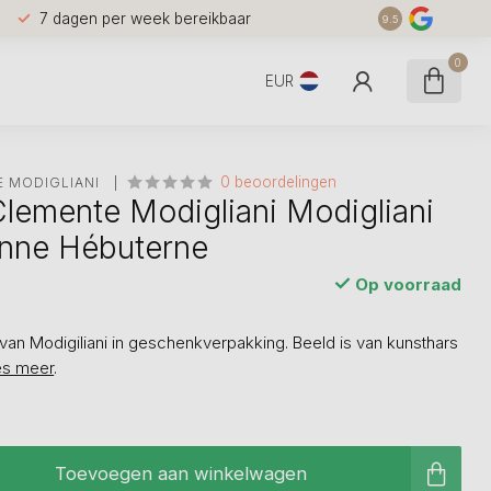
7 dagen per week bereikbaar
9.5
0
EUR
0 beoordelingen
 MODIGLIANI 
emente Modigliani Modigliani
anne Hébuterne
Op voorraad
van Modigiliani in geschenkverpakking. Beeld is van kunsthars
es meer
.
Toevoegen aan winkelwagen