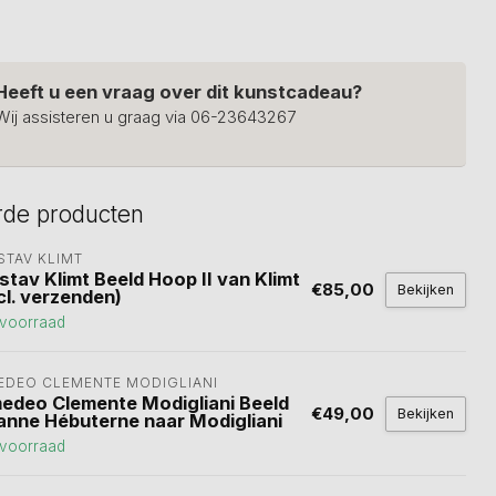
Heeft u een vraag over dit kunstcadeau?
Wij assisteren u graag via 06-23643267
rde producten
STAV KLIMT
stav Klimt Beeld Hoop II van Klimt
€85,00
Bekijken
cl. verzenden)
voorraad
EDEO CLEMENTE MODIGLIANI 
edeo Clemente Modigliani Beeld
€49,00
Bekijken
anne Hébuterne naar Modigliani
voorraad