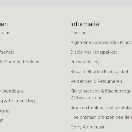
eën
Informatie
deaus
Over ons..
Algemene voorwaarden Kunst
fscheid
Disclaimer Kunstpakket
 & Moderne Beelden
Privacy Policy
Betaalmethoden Kunstpakket
Verzenden & Retourneren
unstcadeaus
Klantenservice & Klachtenregel
Webwinkelkeur
g & Teambuilding
Bronzen beelden met tekstplaa
eging
Hoe ontstaan bronzen beelde
en
Corry Ammerlaan
n