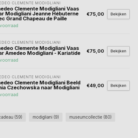
EDEO CLEMENTE MODIGLIANI 
edeo Clemente Modigliani Vaas
ar Modigliani Jeanne Hébuterne
€75,00
Bekijken
ec Grand Chapeau de Paille
voorraad
EDEO CLEMENTE MODIGLIANI 
edeo Clemente Modigliani Vaas
€75,00
Bekijken
ar Amedeo Modigliani - Kariatide
voorraad
EDEO CLEMENTE MODIGLIANI 
edeo Clemente Modigliani Beeld
€49,00
Bekijken
nia Czechowska naar Modigliani
voorraad
cadeau
(59)
modigliani
(9)
museumcollectie
(80)