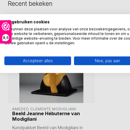
Recent bekeken
Wij gebruiken cookies
We kunnen deze plaatsen voor analyse van onze bezoekersgegevens, 
onze website te verbeteren, gepersonaliseerde inhoud te tonen en om u
9,5
geweldige website-ervaring te bieden. Voor meer informatie over de co
die we gebruiken opent u de instellingen.
Accepteer alles
Nee, pas aan
AMEDEO CLEMENTE MODIGLIANI 
Beeld Jeanne Hébuterne van
Modigliani
Kunstpakket Beeld van Modigiliani in