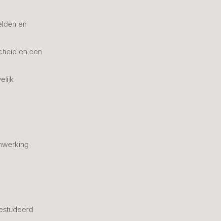
elden en
cheid en een
elijk
nwerking
estudeerd