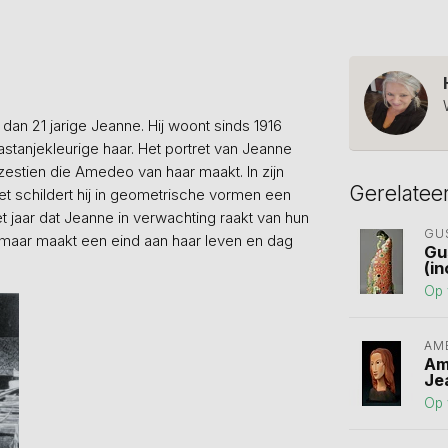
 dan 21 jarige Jeanne. Hij woont sinds 1916
tanjekleurige haar. Het portret van Jeanne
zestien die Amedeo van haar maakt. In zijn
Gerelatee
et schildert hij in geometrische vormen een
t jaar dat Jeanne in verwachting raakt van hun
GU
, maar maakt een eind aan haar leven en dag
Gu
(in
Op 
AM
Am
Je
Op 