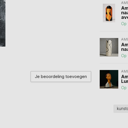
AM
Am
na
av
Op 
AM
Am
na
Op 
AM
Am
Je beoordeling toevoegen
Lu
Op 
kunst