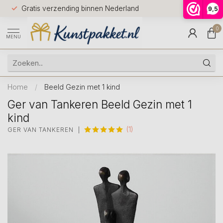
Voor 12.0
Gratis verzending binnen Nederland
9,5
9.5
huis
0
MENU
Home
/
Beeld Gezin met 1 kind
Ger van Tankeren Beeld Gezin met 1
kind
(1)
GER VAN TANKEREN