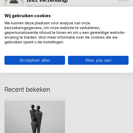
(incl. verzending)
Op voorraad
Wij gebruiken cookies
We kunnen deze plaatsen voor analyse van onze
bezoekersgegevens, om onze website te verbeteren,
familiebeeld
(3)
gezin
(5)
ouders met kind
(1)
gepersonaliseerde inhoud te tonen en om u een geweldige website-
ervaring te bieden. Voor meer informatie over de cookies die we
gebruiken opent u de instellingen.
Heeft u een vraag over dit
kunstcadeau?
Accepteer alles
Nee, pas aan
Wij assisteren u graag via 06-23643267
Recent bekeken