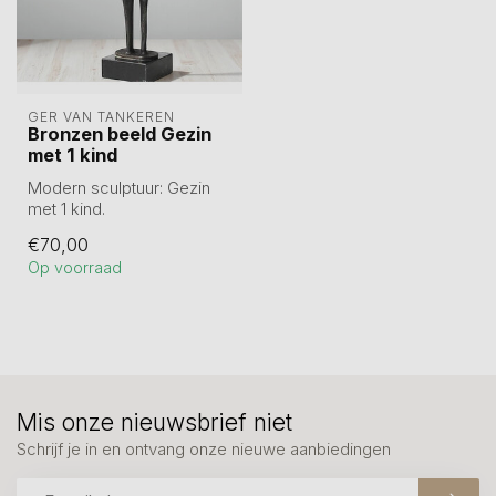
GER VAN TANKEREN
Bronzen beeld Gezin
met 1 kind
Modern sculptuur: Gezin
met 1 kind.
Verbronsd beeldje van 18
€70,00
cm. Sculptuur van ...
Op voorraad
Mis onze nieuwsbrief niet
Schrijf je in en ontvang onze nieuwe aanbiedingen