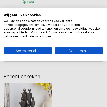
Op voorraad
Wij gebruiken cookies
beeld familie
(2)
beeld gezin
(2)
We kunnen deze plaatsen voor analyse van onze
bezoekersgegevens, om onze website te verbeteren,
beeld gezin met kinderen
(1)
gepersonaliseerde inhoud te tonen en om u een geweldige website-
ervaring te bieden. Voor meer informatie over de cookies die we
gebruiken opent u de instellingen.
Heeft u een vraag over dit
kunstcadeau?
Accepteer alles
Nee, pas aan
Wij assisteren u graag via 06-23643267
Recent bekeken