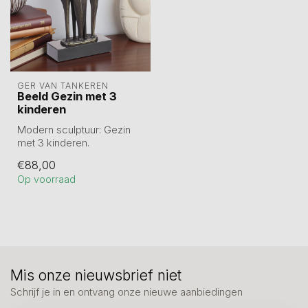
GER VAN TANKEREN
Beeld Gezin met 3
kinderen
Modern sculptuur: Gezin
met 3 kinderen.
Verbronsd beeldje van 18
€88,00
cm op marmer...
Op voorraad
Mis onze nieuwsbrief niet
Schrijf je in en ontvang onze nieuwe aanbiedingen