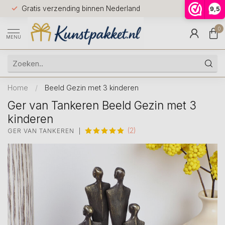
Voor 12.0
Gratis verzending binnen Nederland
9,5
9.5
huis
0
MENU
Home
/
Beeld Gezin met 3 kinderen
Ger van Tankeren Beeld Gezin met 3
kinderen
(2)
GER VAN TANKEREN