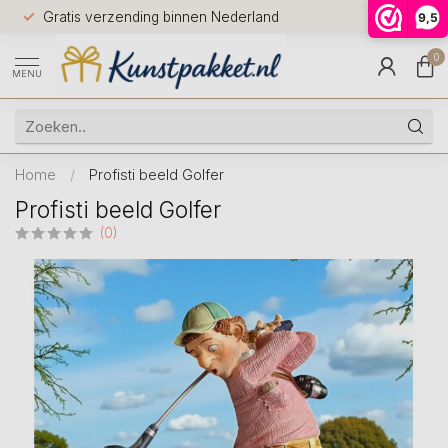
Voor 12.0
Gratis verzending binnen Nederland
9,5
9.5
huis
0
MENU
Home
/
Profisti beeld Golfer
Profisti beeld Golfer
(0)