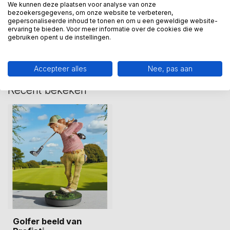
We kunnen deze plaatsen voor analyse van onze
bezoekersgegevens, om onze website te verbeteren,
Heeft u een vraag over dit
gepersonaliseerde inhoud te tonen en om u een geweldige website-
ervaring te bieden. Voor meer informatie over de cookies die we
kunstcadeau?
gebruiken opent u de instellingen.
Wij assisteren u graag via 06-23643267
Accepteer alles
Nee, pas aan
Recent bekeken
Golfer beeld van