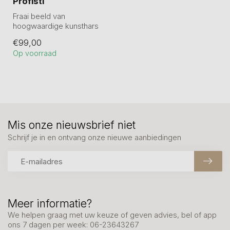
Profisti
Fraai beeld van
hoogwaardige kunsthars
van 21 cm hoog in
€99,00
geschenkverpakking.
Op voorraad
Mis onze nieuwsbrief niet
Schrijf je in en ontvang onze nieuwe aanbiedingen
Meer informatie?
We helpen graag met uw keuze of geven advies, bel of app
ons 7 dagen per week: 06-23643267