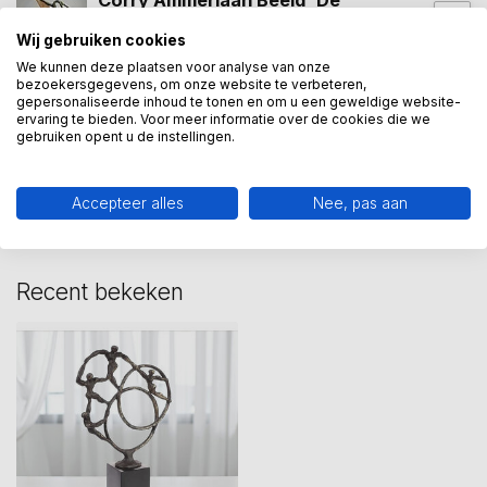
Corry Ammerlaan Beeld 'De
uitdagende stap in de
€155,00
toekomst'
Wij gebruiken cookies
Op voorraad
We kunnen deze plaatsen voor analyse van onze
bezoekersgegevens, om onze website te verbeteren,
gepersonaliseerde inhoud te tonen en om u een geweldige website-
ervaring te bieden. Voor meer informatie over de cookies die we
gebruiken opent u de instellingen.
Heeft u een vraag over dit
kunstcadeau?
Wij assisteren u graag via 06-23643267
Accepteer alles
Nee, pas aan
Recent bekeken