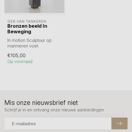
GER VAN TANKEREN
Bronzen beeld In
Beweging
In motion Sculptuur op
marmeren voet.
Tin gegoten en hierna
€105,00
verbronsd.
Op voorraad
Hoogte ...
Mis onze nieuwsbrief niet
Schrijf je in en ontvang onze nieuwe aanbiedingen