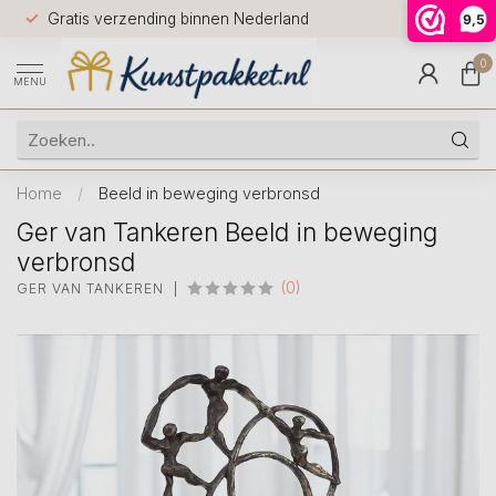
Voor 12.0
Gratis verzending binnen Nederland
9,5
9.5
huis
0
MENU
Home
/
Beeld in beweging verbronsd
Ger van Tankeren Beeld in beweging
verbronsd
(0)
GER VAN TANKEREN