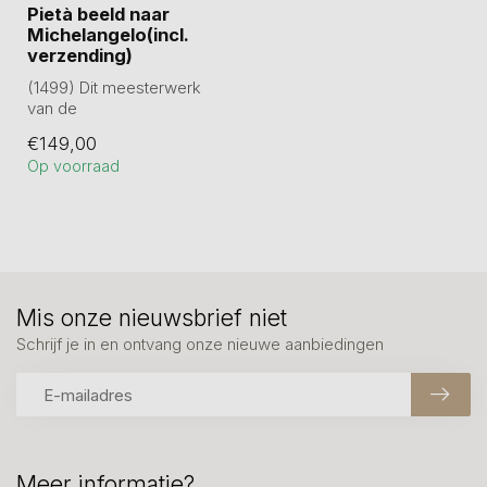
Pietà beeld naar
Michelangelo(incl.
verzending)
(1499) Dit meesterwerk
van de
renaissancebeeldhouwkunst
€149,00
bevindt zich in de basil...
Op voorraad
Mis onze nieuwsbrief niet
Schrijf je in en ontvang onze nieuwe aanbiedingen
Meer informatie?