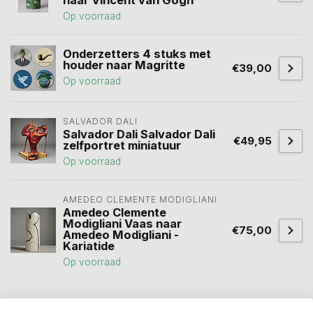
naar Vincent van Gogh
Op voorraad
Onderzetters 4 stuks met
houder naar Magritte
€39,00
Op voorraad
SALVADOR DALI
Salvador Dali Salvador Dali
€49,95
zelfportret miniatuur
Op voorraad
AMEDEO CLEMENTE MODIGLIANI 
Amedeo Clemente
Modigliani Vaas naar
€75,00
Amedeo Modigliani -
Kariatide
Op voorraad