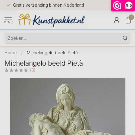
Voor 12.0
Gratis verzending binnen Nederland
9,5
9.5
huis
0
MENU
Home
/
Michelangelo beeld Pietà
Michelangelo beeld Pietà
(0)