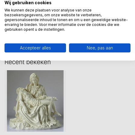
michelangelo
(1)
rome
(1)
Wij gebruiken cookies
We kunnen deze plaatsen voor analyse van onze
bezoekersgegevens, om onze website te verbeteren,
gepersonaliseerde inhoud te tonen en om u een geweldige website-
Heeft u een vraag over dit
ervaring te bieden. Voor meer informatie over de cookies die we
kunstcadeau?
gebruiken opent u de instellingen.
Wij assisteren u graag via 06-23643267
Accepteer alles
Nee, pas aan
Recent bekeken