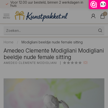
Voor 12.00 uur besteld, binnen 2 werkdagen in
7 dagen 
9,5
9.5
huis
0
MENU
Home
/
Modigliani beeldje nude female sitting
Amedeo Clemente Modigliani Modigliani
beeldje nude female sitting
(0)
AMEDEO CLEMENTE MODIGLIANI 