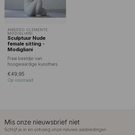
AMEDEO CLEMENTE 
MODIGLIANI 
Sculptuur Nude
female sitting -
Modigliani
Fraai beeldje van
hoogwaardige kunsthars
van 10 cm hoog in luxe
€49,95
geschenkdoosje i...
Op voorraad
Mis onze nieuwsbrief niet
Schrijf je in en ontvang onze nieuwe aanbiedingen