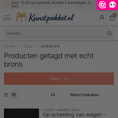
Voor 12.00 uur besteld, binnen 2 werkdagen in
7 dagen 
9,5
9.5
huis
0
MENU
Home
/
Tags
/
echt brons
Producten getagd met echt
brons
Filters
CORRY AMMERLAAN
Op scheiding van wegen -