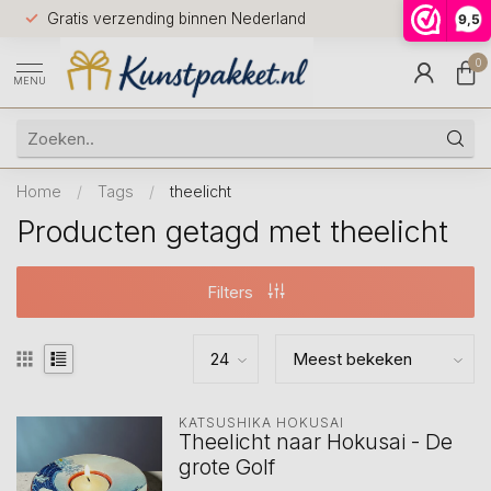
Voor 12.0
Gratis verzending binnen Nederland
9,5
9.5
huis
0
MENU
Home
/
Tags
/
theelicht
Producten getagd met theelicht
Filters
KATSUSHIKA HOKUSAI
Theelicht naar Hokusai - De
grote Golf