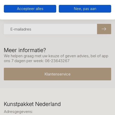
Accepteer alles
Nee, pas aan
Mis onze nieuwsbrief niet
Schrijf je in en ontvang onze nieuwe aanbiedingen
Meer informatie?
We helpen graag met uw keuze of geven advies, bel of app
ons 7 dagen per week: 06-23643267
Klantenservice
Kunstpakket Nederland
Adresgegevens: