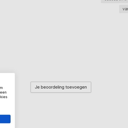
va
Je beoordeling toevoegen
om
 een
okies