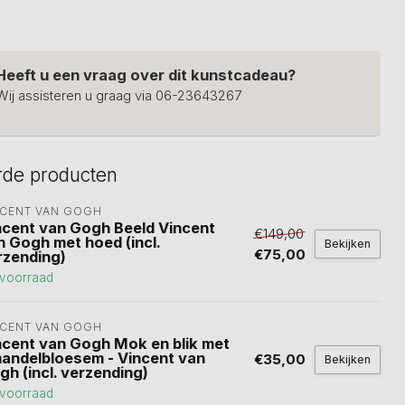
Heeft u een vraag over dit kunstcadeau?
Wij assisteren u graag via 06-23643267
rde producten
NCENT VAN GOGH
ncent van Gogh Beeld Vincent
€149,00
n Gogh met hoed (incl.
Bekijken
€75,00
rzending)
voorraad
NCENT VAN GOGH
ncent van Gogh Mok en blik met
andelbloesem - Vincent van
€35,00
Bekijken
gh (incl. verzending)
voorraad