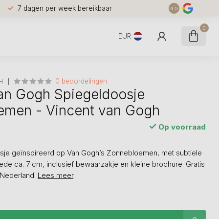
7 dagen per week bereikbaar
9.5
0
EUR
0 beoordelingen
H
an Gogh Spiegeldoosje
emen - Vincent van Gogh
Op voorraad
osje geïnspireerd op Van Gogh’s Zonnebloemen, met subtiele
nede ca. 7 cm, inclusief bewaarzakje en kleine brochure. Gratis
 Nederland.
Lees meer
.