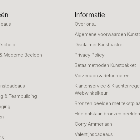
eën
Informatie
deaus
Over ons..
Algemene voorwaarden Kunst
fscheid
Disclaimer Kunstpakket
 & Moderne Beelden
Privacy Policy
Betaalmethoden Kunstpakket
Verzenden & Retourneren
unstcadeaus
Klantenservice & Klachtenregel
Webwinkelkeur
g & Teambuilding
Bronzen beelden met tekstplaa
eging
Hoe ontstaan bronzen beelde
en
Corry Ammerlaan
n
Valentijnscadeaus
ns