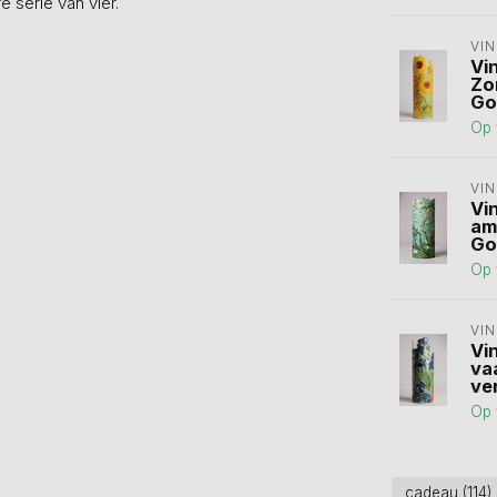
e serie van vier.
VI
Vi
Zo
Go
Op 
VI
Vi
am
Go
Op 
VI
Vi
va
ve
Op 
cadeau
(114)