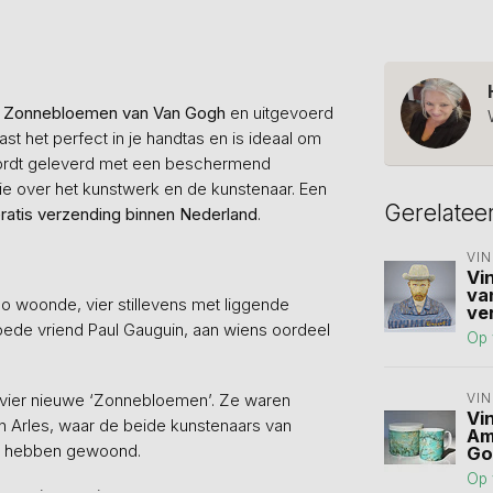
e
Zonnebloemen van Van Gogh
en uitgevoerd
t het perfect in je handtas en is ideaal om
 wordt geleverd met een beschermend
e over het kunstwerk en de kunstenaar. Een
Gerelatee
ratis verzending binnen Nederland
.
VI
Vi
va
heo woonde, vier stillevens met liggende
ve
oede vriend Paul Gauguin, aan wiens oordeel
Op 
t vier nieuwe ‘Zonnebloemen’. Ze waren
VI
Vi
 in Arles, waar de beide kunstenaars van
Am
ak hebben gewoond.
Go
Op 