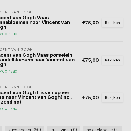
NCENT VAN GOGH
ncent van Gogh Vaas
nnebloemen naar Vincent van
€75,00
Bekijken
gh
voorraad
NCENT VAN GOGH
ncent van Gogh Vaas porselein
andelbloesem naar Vincent van
€75,00
Bekijken
gh
voorraad
NCENT VAN GOGH
ncent van Gogh Irissen op een
as naar Vincent van Gogh(incl.
€75,00
Bekijken
rzending)
voorraad
kunstcadeau
(59)
kunstzinnig
(1)
spiegeldoosje
(3)