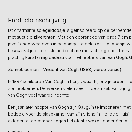
Productomschrijving
Dit charmante
spiegeldoosje
is geïnspireerd op de beroemd
met subtiele
zilvertinten
. Met een doorsnede van circa 7 cm pas
jezelf onderweg even in de spiegel te bekijken. Het doosje
bewaarzakje
en een kleine
brochure
met achtergrondinformati
prachtig
kunstzinnig cadeau
voor liefhebbers van
Van Gogh
.
G
Zonnebloemen - Vincent van Gogh (1888, vierde versie)
In 1887 schilderde Van Gogh in Parijs, waar hij bij zijn broer T
zonnebloemen. De werken vielen zeer in de smaak van zijn g
van Gogh veel waarde hechtte.
Een jaar later hoopte van Gogh zijn Gauguin te imponeren me
bedoeld voor de slaapkamer van zijn vriend in ‘het gele Huis’
oktober tot december negen turbulente weken onder één d