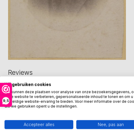
Reviews
Wij gebruiken cookies
0
/
5
We kunnen deze plaatsen voor analyse van onze bezoekersgegevens, 
0
sterren op basis van
0
beoordelingen
onze website te verbeteren, gepersonaliseerde inhoud te tonen en om u
9,5
geweldige website-ervaring te bieden. Voor meer informatie over de co
die we gebruiken opent u de instellingen.
Accepteer alles
Nee, pas aan
Recent bekeken