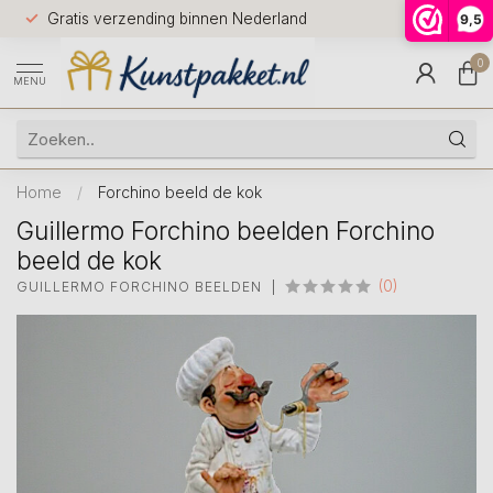
Voor 12.0
Gratis verzending binnen Nederland
9,5
9.5
huis
0
MENU
Home
/
Forchino beeld de kok
Guillermo Forchino beelden Forchino
beeld de kok
(0)
GUILLERMO FORCHINO BEELDEN