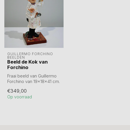
GUILLERMO FORCHINO 
BEELDEN
Beeld de Kok van
Forchino
Fraai beeld van Guillermo
Forchino van 19x18x41 cm.
Verpakt in luxe
€349,00
geschenkdoos...
Op voorraad