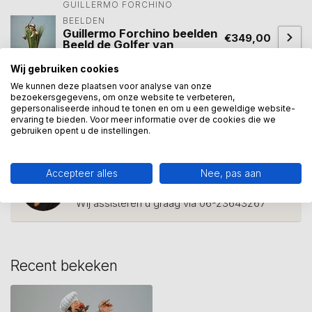
GUILLERMO FORCHINO 
BEELDEN
Guillermo Forchino beelden
€349,00
Beeld de Golfer van
Forchino
Wij gebruiken cookies
Op voorraad
We kunnen deze plaatsen voor analyse van onze
bezoekersgegevens, om onze website te verbeteren,
gepersonaliseerde inhoud te tonen en om u een geweldige website-
ervaring te bieden. Voor meer informatie over de cookies die we
beeld kok
(1)
cuisinier
(1)
keukenchef
(1)
kok
(1)
gebruiken opent u de instellingen.
Heeft u een vraag over dit
Accepteer alles
Nee, pas aan
kunstcadeau?
Wij assisteren u graag via 06-23643267
Recent bekeken