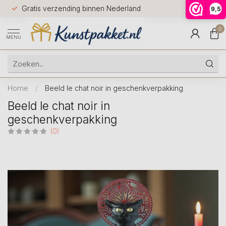
Voor 12.0
Gratis verzending binnen Nederland
9,5
9.5
huis
0
MENU
Home
/
Beeld le chat noir in geschenkverpakking
Beeld le chat noir in
geschenkverpakking
(0)