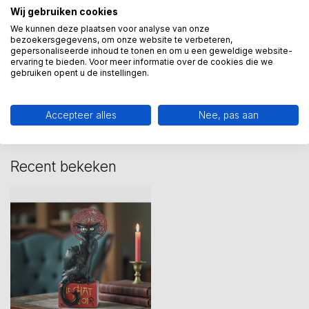
Wij gebruiken cookies
beeld museum
(1)
le chat noir
(3)
We kunnen deze plaatsen voor analyse van onze
bezoekersgegevens, om onze website te verbeteren,
gepersonaliseerde inhoud te tonen en om u een geweldige website-
ervaring te bieden. Voor meer informatie over de cookies die we
gebruiken opent u de instellingen.
Heeft u een vraag over dit
kunstcadeau?
Wij assisteren u graag via 06-23643267
Accepteer alles
Nee, pas aan
Recent bekeken