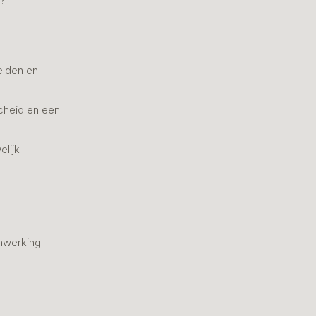
n?
elden en
cheid en een
elijk
nwerking