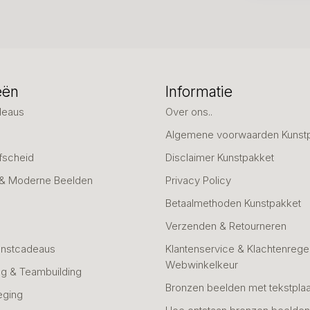
eën
Informatie
deaus
Over ons..
Algemene voorwaarden Kunst
fscheid
Disclaimer Kunstpakket
 & Moderne Beelden
Privacy Policy
Betaalmethoden Kunstpakket
Verzenden & Retourneren
unstcadeaus
Klantenservice & Klachtenregel
Webwinkelkeur
g & Teambuilding
Bronzen beelden met tekstplaa
eging