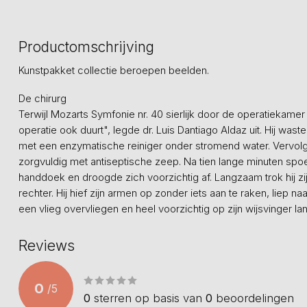
Productomschrijving
Kunstpakket collectie beroepen beelden.
De chirurg
Terwijl Mozarts Symfonie nr. 40 sierlijk door de operatiekamer
operatie ook duurt", legde dr. Luis Dantiago Aldaz uit. Hij w
met een enzymatische reiniger onder stromend water. Vervolge
zorgvuldig met antiseptische zeep. Na tien lange minuten spoel
handdoek en droogde zich voorzichtig af. Langzaam trok hij zi
rechter. Hij hief zijn armen op zonder iets aan te raken, liep na
een vlieg overvliegen en heel voorzichtig op zijn wijsvinger la
Reviews
0
/
5
0
sterren op basis van
0
beoordelingen