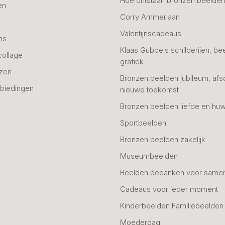
Hoe ontstaan bronzen beelde
en
Corry Ammerlaan
n
Valentijnscadeaus
ns
Klaas Gubbels schilderijen, be
collage
grafiek
azen
Bronzen beelden jubileum, afs
biedingen
nieuwe toekomst
Bronzen beelden liefde en huw
Sportbeelden
Bronzen beelden zakelijk
Museumbeelden
Beelden bedanken voor same
Cadeaus voor ieder moment
Kinderbeelden Familiebeelden
Moederdag