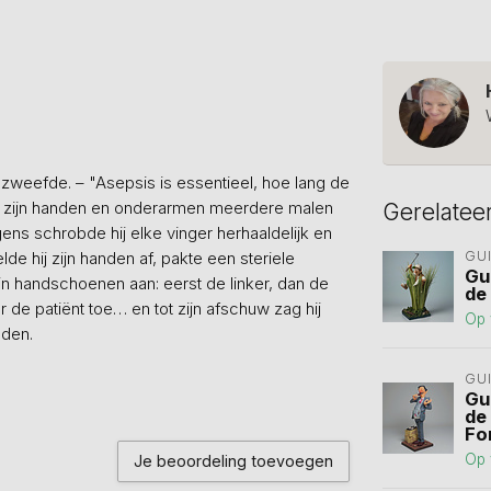
 zweefde. – "Asepsis is essentieel, hoe lang de
aste zijn handen en onderarmen meerdere malen
Gerelatee
ns schrobde hij elke vinger herhaaldelijk en
de hij zijn handen af, pakte een steriele
GU
Gu
jn handschoenen aan: eerst de linker, dan de
de
ar de patiënt toe… en tot zijn afschuw zag hij
Op 
nden.
GU
Gu
de
Fo
Op 
Je beoordeling toevoegen