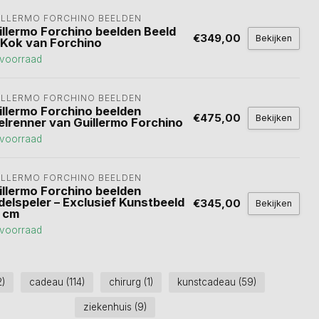
ILLERMO FORCHINO BEELDEN
illermo Forchino beelden Beeld
€349,00
Bekijken
 Kok van Forchino
voorraad
ILLERMO FORCHINO BEELDEN
illermo Forchino beelden
€475,00
Bekijken
elrenner van Guillermo Forchino
voorraad
ILLERMO FORCHINO BEELDEN
illermo Forchino beelden
delspeler – Exclusief Kunstbeeld
€345,00
Bekijken
 cm
voorraad
2)
cadeau
(114)
chirurg
(1)
kunstcadeau
(59)
ziekenhuis
(9)