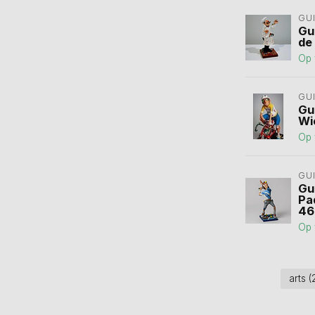
GU
Gu
de
Op 
GU
Gu
Wi
Op 
GU
Gu
Pa
46
Op 
arts
(