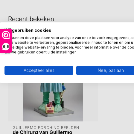
Recent bekeken
Wij gebruiken cookies
We kunnen deze plaatsen voor analyse van onze bezoekersgegevens, 
onze website te verbeteren, gepersonaliseerde inhoud te tonen en om u
9,5
geweldige website-ervaring te bieden. Voor meer informatie over de co
die we gebruiken opent u de instellingen.
Accepteer alles
Nee, pas aan
GUILLERMO FORCHINO BEELDEN
de Chirurg van Guillermo