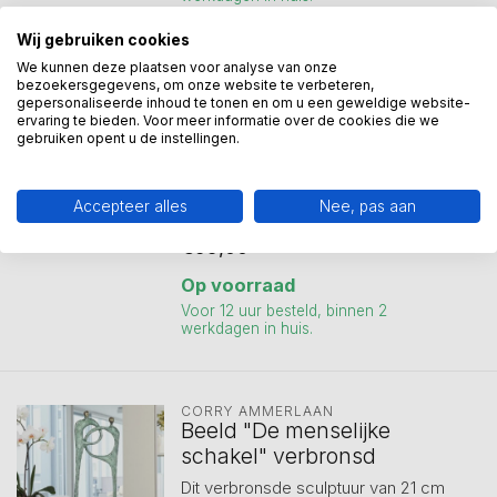
Wij gebruiken cookies
We kunnen deze plaatsen voor analyse van onze
CORRY AMMERLAAN
bezoekersgegevens, om onze website te verbeteren,
Beeld Zorg met warmte -
gepersonaliseerde inhoud te tonen en om u een geweldige website-
mantelzorg
ervaring te bieden. Voor meer informatie over de cookies die we
gebruiken opent u de instellingen.
Deze mantel symboliseert 'warme
zorg'. De mantel geeft warmte en
besch...
Accepteer alles
Nee, pas aan
Vergelijk
€95,00
Op voorraad
Voor 12 uur besteld, binnen 2
werkdagen in huis.
CORRY AMMERLAAN
Beeld "De menselijke
schakel" verbronsd
Dit verbronsde sculptuur van 21 cm