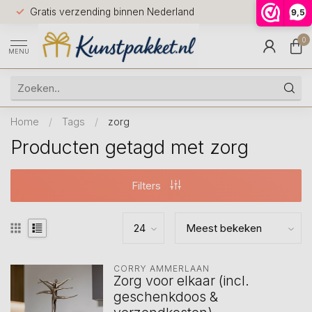
Voor 12.0
Gratis verzending binnen Nederland
9,5
9.5
huis
0
MENU
Home
/
Tags
/
zorg
Producten getagd met zorg
Filters
CORRY AMMERLAAN
Zorg voor elkaar (incl.
geschenkdoos &