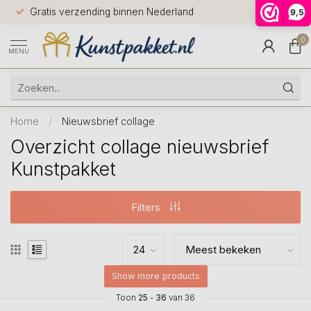
Voor 12.0
Gratis verzending binnen Nederland
9,5
9.5
huis
0
MENU
Home
/
Nieuwsbrief collage
Overzicht collage nieuwsbrief
Kunstpakket
Filters
Show more products
Toon
25
-
36
van 36