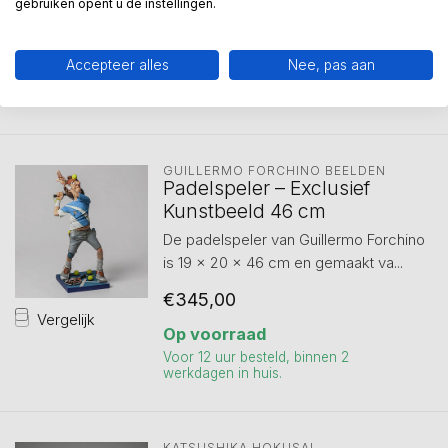
gebruiken opent u de instellingen.
€65,00
Op voorraad
Accepteer alles
Nee, pas aan
Voor 12 uur besteld, binnen 2
werkdagen in huis.
GUILLERMO FORCHINO BEELDEN
Padelspeler – Exclusief
Kunstbeeld 46 cm
De padelspeler van Guillermo Forchino
is 19 x 20 x 46 cm en gemaakt va...
€345,00
Vergelijk
Op voorraad
Voor 12 uur besteld, binnen 2
werkdagen in huis.
KATSUSHIKA HOKUSAI