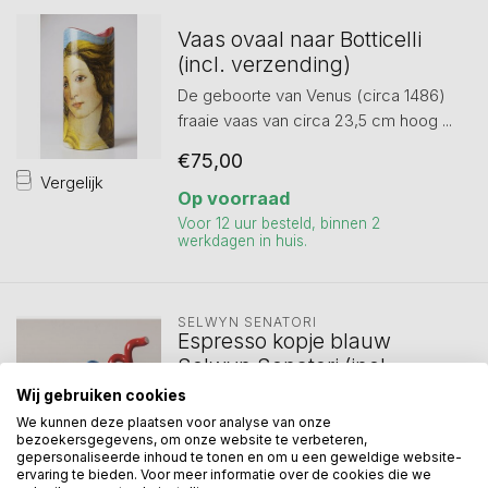
Vaas ovaal naar Botticelli
(incl. verzending)
De geboorte van Venus (circa 1486)
fraaie vaas van circa 23,5 cm hoog ...
€75,00
Vergelijk
Op voorraad
Voor 12 uur besteld, binnen 2
werkdagen in huis.
SELWYN SENATORI
Espresso kopje blauw
Selwyn Senatori (incl.
verzending)
Wij gebruiken cookies
Espresso kopje blauw van Selwyn
We kunnen deze plaatsen voor analyse van onze
bezoekersgegevens, om onze website te verbeteren,
Senatori. Incl. geschenkverpakking.
gepersonaliseerde inhoud te tonen en om u een geweldige website-
L...
ervaring te bieden. Voor meer informatie over de cookies die we
Vergelijk