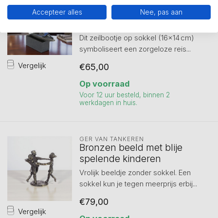
Beeld ‘Voor de Wind’ –
Zeilbootje van geluk en
Accepteer alles
Nee, pas aan
nieuwe kansen
Dit zeilbootje op sokkel (16×14 cm)
symboliseert een zorgeloze reis...
Vergelijk
€65,00
Op voorraad
Voor 12 uur besteld, binnen 2
werkdagen in huis.
GER VAN TANKEREN
Bronzen beeld met blije
spelende kinderen
Vrolijk beeldje zonder sokkel. Een
sokkel kun je tegen meerprijs erbij...
€79,00
Vergelijk