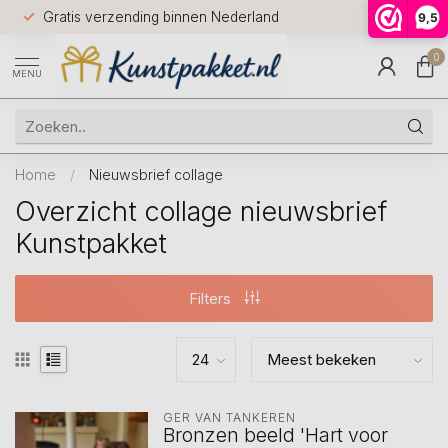
Voor 12.0
Gratis verzending binnen Nederland
9,5
9.5
huis
0
MENU
Home
/
Nieuwsbrief collage
Overzicht collage nieuwsbrief
Kunstpakket
Filters
GER VAN TANKEREN
Bronzen beeld 'Hart voor