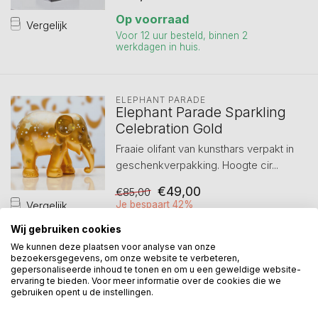
Op voorraad
Vergelijk
Voor 12 uur besteld, binnen 2
werkdagen in huis.
ELEPHANT PARADE
Elephant Parade Sparkling
Celebration Gold
Fraaie olifant van kunsthars verpakt in
geschenkverpakking. Hoogte cir...
€49,00
€85,00
Vergelijk
Je bespaart 42%
Op voorraad
Wij gebruiken cookies
Voor 12 uur besteld, binnen 2
We kunnen deze plaatsen voor analyse van onze
werkdagen in huis.
bezoekersgegevens, om onze website te verbeteren,
gepersonaliseerde inhoud te tonen en om u een geweldige website-
ervaring te bieden. Voor meer informatie over de cookies die we
gebruiken opent u de instellingen.
CORRY AMMERLAAN