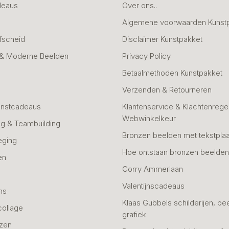
deaus
Over ons..
Algemene voorwaarden Kunst
fscheid
Disclaimer Kunstpakket
 & Moderne Beelden
Privacy Policy
Betaalmethoden Kunstpakket
Verzenden & Retourneren
unstcadeaus
Klantenservice & Klachtenregel
Webwinkelkeur
g & Teambuilding
Bronzen beelden met tekstplaa
eging
Hoe ontstaan bronzen beelde
en
Corry Ammerlaan
n
Valentijnscadeaus
ns
Klaas Gubbels schilderijen, be
collage
grafiek
azen