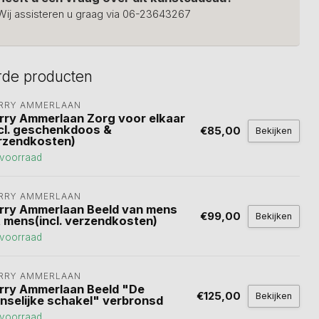
Wij assisteren u graag via 06-23643267
rde producten
RRY AMMERLAAN
rry Ammerlaan Zorg voor elkaar
ncl. geschenkdoos &
€85,00
Bekijken
rzendkosten)
voorraad
RRY AMMERLAAN
rry Ammerlaan Beeld van mens
€99,00
Bekijken
t mens(incl. verzendkosten)
voorraad
RRY AMMERLAAN
rry Ammerlaan Beeld "De
€125,00
Bekijken
nselijke schakel" verbronsd
voorraad