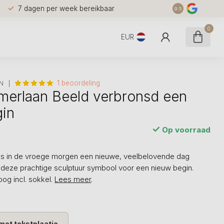
7 dagen per week bereikbaar
9.5
0
EUR
1 beoordeling
N
erlaan Beeld verbronsd een
gin
Op voorraad
s in de vroege morgen een nieuwe, veelbelovende dag
 deze prachtige sculptuur symbool voor een nieuw begin.
og incl. sokkel.
Lees meer
.
met tekstplaatje