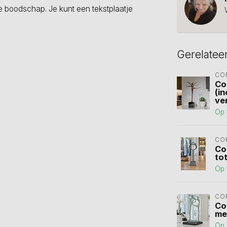
e boodschap. Je kunt een tekstplaatje
Gerelatee
CO
Co
(i
ve
Op 
CO
Co
to
Op 
CO
Co
me
Op 