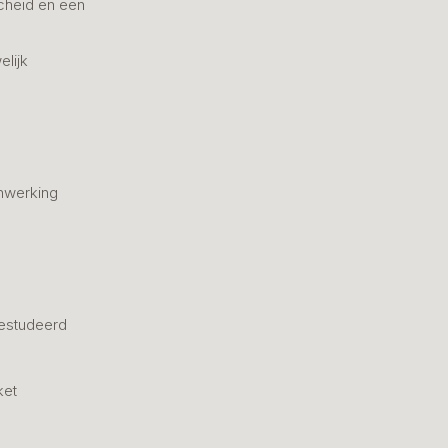
cheid en een
elijk
nwerking
estudeerd
ket