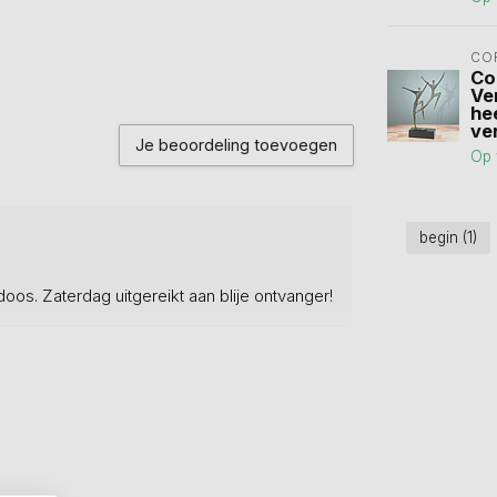
CO
Co
Ve
he
ve
Je beoordeling toevoegen
Op 
begin
(1)
os. Zaterdag uitgereikt aan blije ontvanger!