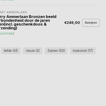
RRY AMMERLAAN
rry Ammerlaan Bronzen beeld
rbondenheid door de jaren
€249,00
Bekijken
en(incl. geschenkdoos &
rzending)
voorraad
liefde
(41)
nieuw
(2)
Samen
(50)
toekomst
(17)