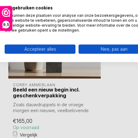
Wij gebruiken cookies
We kunnen deze plaatsen voor analyse van onze bezoekersgegevens, 
onze website te verbeteren, gepersonaliseerde inhoud te tonen en om u
9,5
geweldige website-ervaring te bieden. Voor meer informatie over de co
die we gebruiken opent u de instellingen.
Accepteer alles
Nee, pas aan
CORRY AMMERLAAN
Beeld een nieuw begin incl.
geschenkverpakking
Zoals dauwdruppels in de vroege
morgen een nieuwe, veelbelovende
dag aankondigen...
€165,00
Op voorraad
Vergelijk