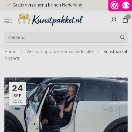
Voor 12.0
Gratis verzending binnen Nederland
9,5
9.5
huis
0
MENU
Home
/
Welkom op onze vernieuwde site!
/
Kunstpakket
Nieuws
24
SEP
2020