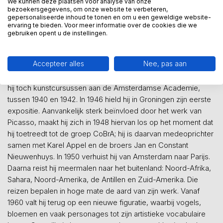
We kunnen deze plaatsen voor analyse van onze
bezoekersgegevens, om onze website te verbeteren,
gepersonaliseerde inhoud te tonen en om u een geweldige website-
ervaring te bieden. Voor meer informatie over de cookies die we
Corneille (Luik, 1922 - 2010)
gebruiken opent u de instellingen.
Guillaume Cornelis Beverlo, beter bekend als Corneille (3 juli
Accepteer alles
Nee, pas aan
1922), werd geboren in het Belgische Luik, als kind van
Nederlandse ouders. Hoewel grotendeels autodidact, volgde
hij toch kunstcursussen aan de Amsterdamse Academie,
tussen 1940 en 1942. In 1946 hield hij in Groningen zijn eerste
expositie. Aanvankelijk sterk beïnvloed door het werk van
Picasso, maakt hij zich in 1948 hiervan los op het moment dat
hij toetreedt tot de groep CoBrA; hij is daarvan medeoprichter
samen met Karel Appel en de broers Jan en Constant
Nieuwenhuys. In 1950 verhuist hij van Amsterdam naar Parijs.
Daarna reist hij meermalen naar het buitenland: Noord-Afrika,
Sahara, Noord-Amerika, de Antillen en Zuid-Amerika. Die
reizen bepalen in hoge mate de aard van zijn werk. Vanaf
1960 valt hij terug op een nieuwe figuratie, waarbij vogels,
bloemen en vaak personages tot zijn artistieke vocabulaire