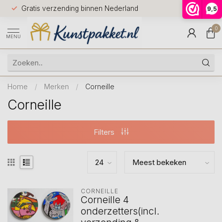
Voor 12.0
Gratis verzending binnen Nederland
9,5
9.5
huis
0
MENU
Home
/
Merken
/
Corneille
Corneille
Filters
CORNEILLE
Corneille 4
onderzetters(incl.