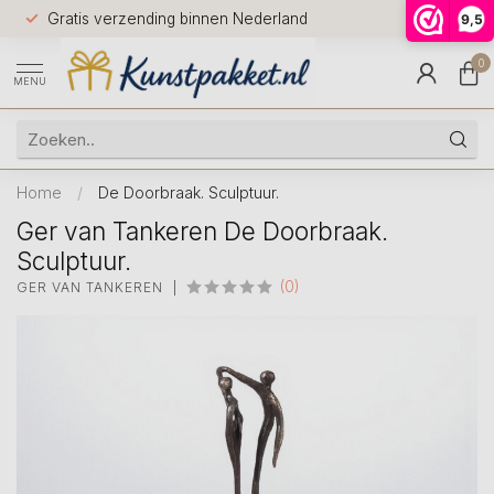
Voor 12.0
Gratis verzending binnen Nederland
9,5
9.5
huis
0
MENU
Home
/
De Doorbraak. Sculptuur.
Ger van Tankeren De Doorbraak.
Sculptuur.
(0)
GER VAN TANKEREN