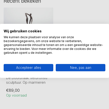
Recent bekeken
Wij gebruiken cookies
We kunnen deze plaatsen voor analyse van onze
bezoekersgegevens, om onze website te verbeteren,
gepersonaliseerde inhoud te tonen en om u een geweldige website-
ervaring te bieden. Voor meer informatie over de cookies die we
gebruiken opent u de instellingen.
GER VAN TANKEREN
Bronzen beeld De
Accepteer alles
Nee, pas aan
Doorbraak
De Doorbraak Verbronsd
sculptuur. Op marmeren
sokkel.
€89,00
Hoogte 22 cm
Op voorraad