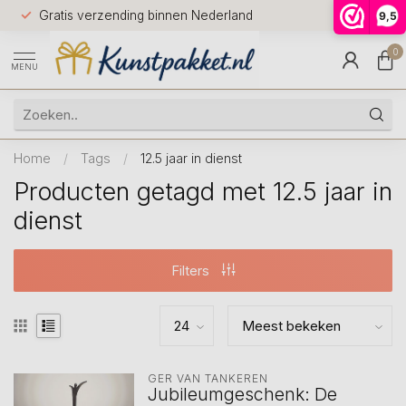
Voor 12.0
Gratis verzending binnen Nederland
9,5
9.5
huis
0
MENU
Home
/
Tags
/
12.5 jaar in dienst
Producten getagd met 12.5 jaar in
dienst
Filters
GER VAN TANKEREN
Jubileumgeschenk: De