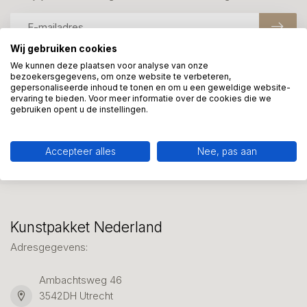
Wij gebruiken cookies
We kunnen deze plaatsen voor analyse van onze
bezoekersgegevens, om onze website te verbeteren,
Meer informatie?
gepersonaliseerde inhoud te tonen en om u een geweldige website-
We helpen graag met uw keuze of geven advies, bel of app
ervaring te bieden. Voor meer informatie over de cookies die we
gebruiken opent u de instellingen.
ons 7 dagen per week: 06-23643267
Klantenservice
Accepteer alles
Nee, pas aan
Kunstpakket Nederland
Adresgegevens:
Ambachtsweg 46
3542DH Utrecht