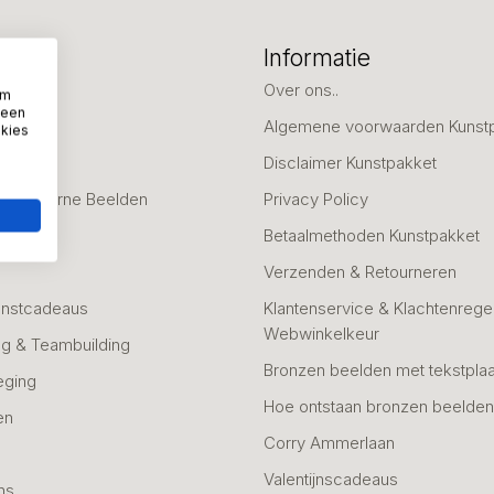
eën
Informatie
deaus
Over ons..
om
 een
Algemene voorwaarden Kunst
okies
fscheid
Disclaimer Kunstpakket
 & Moderne Beelden
Privacy Policy
Betaalmethoden Kunstpakket
Verzenden & Retourneren
unstcadeaus
Klantenservice & Klachtenregel
Webwinkelkeur
g & Teambuilding
Bronzen beelden met tekstplaa
eging
Hoe ontstaan bronzen beelde
en
Corry Ammerlaan
n
Valentijnscadeaus
ns