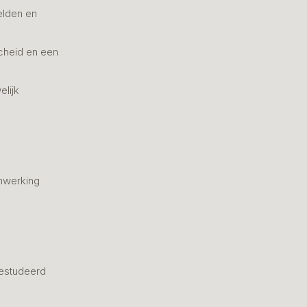
elden en
cheid en een
elijk
nwerking
estudeerd