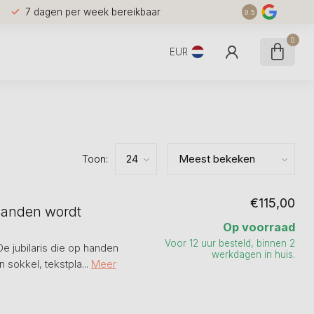
7 dagen per week bereikbaar
9.5
0
EUR
Toon:
€115,00
 handen wordt
Op voorraad
Voor 12 uur besteld, binnen 2
De jubilaris die op handen
werkdagen in huis.
okkel, tekstpla...
Meer