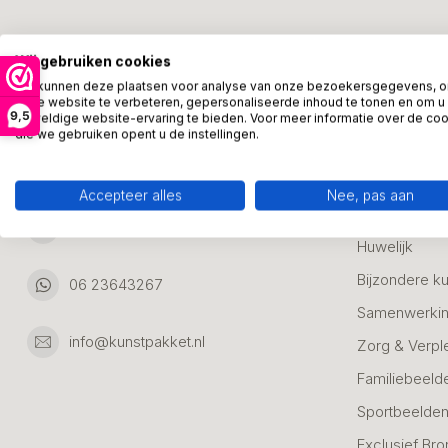
Kunstpakket Nederland
Categori
Wij gebruiken cookies
Adresgegevens:
Zakelijke Ca
We kunnen deze plaatsen voor analyse van onze bezoekersgegevens, 
onze website te verbeteren, gepersonaliseerde inhoud te tonen en om u
Bedanken
9,5
geweldige website-ervaring te bieden. Voor meer informatie over de co
Ambachtsweg 46
die we gebruiken opent u de instellingen.
Jubileum & A
3542DH Utrecht
Nederland
Alle Bronzen
Accepteer alles
Nee, pas aan
Geslaagd
06 23643267
Huwelijk
Bijzondere k
06 23643267
Samenwerkin
info@kunstpakket.nl
Zorg & Verpl
Familiebeeld
Sportbeelde
Exclusief Bro