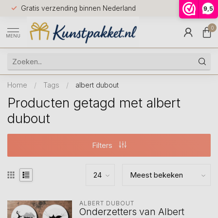
Voor 12.0
Gratis verzending binnen Nederland
9,5
9.5
huis
0
MENU
Home
/
Tags
/
albert dubout
Producten getagd met albert
dubout
Filters
ALBERT DUBOUT
Onderzetters van Albert