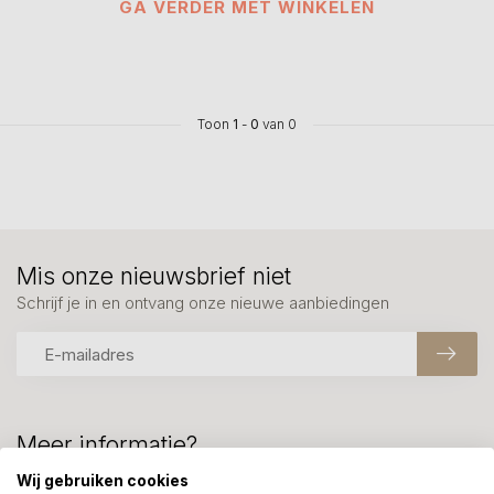
GA VERDER MET WINKELEN
Toon
1
-
0
van 0
Mis onze nieuwsbrief niet
Schrijf je in en ontvang onze nieuwe aanbiedingen
Meer informatie?
We helpen graag met uw keuze of geven advies, bel of app
Wij gebruiken cookies
ons 7 dagen per week: 06-23643267