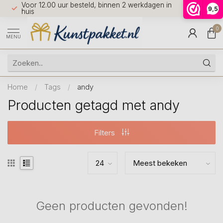
Voor 12.00 uur besteld, binnen 2 werkdagen in
7 dagen 
9,5
9.5
huis
0
MENU
Home
/
Tags
/
andy
Producten getagd met andy
Filters
Geen producten gevonden!