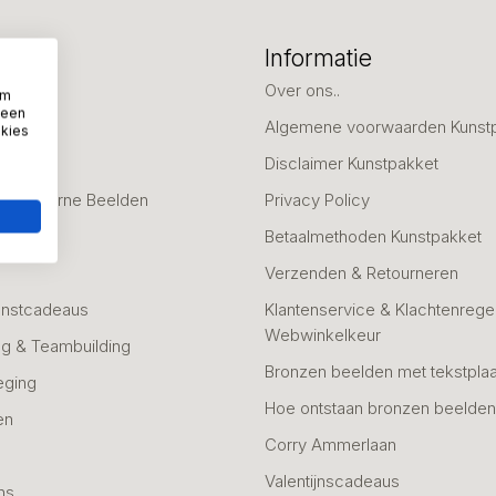
eën
Informatie
deaus
Over ons..
om
 een
Algemene voorwaarden Kunst
okies
fscheid
Disclaimer Kunstpakket
 & Moderne Beelden
Privacy Policy
Betaalmethoden Kunstpakket
Verzenden & Retourneren
unstcadeaus
Klantenservice & Klachtenregel
Webwinkelkeur
g & Teambuilding
Bronzen beelden met tekstplaa
eging
Hoe ontstaan bronzen beelde
en
Corry Ammerlaan
n
Valentijnscadeaus
ns