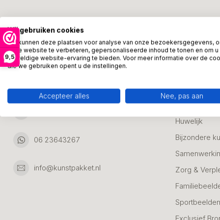
Kunstpakket Nederland
Categori
Wij gebruiken cookies
Adresgegevens:
Zakelijke Ca
We kunnen deze plaatsen voor analyse van onze bezoekersgegevens, 
onze website te verbeteren, gepersonaliseerde inhoud te tonen en om u
Bedanken
9,5
geweldige website-ervaring te bieden. Voor meer informatie over de co
Ambachtsweg 46
die we gebruiken opent u de instellingen.
Jubileum & A
3542DH Utrecht
Nederland
Alle Bronzen
Accepteer alles
Nee, pas aan
Geslaagd
06 23643267
Huwelijk
Bijzondere k
06 23643267
Samenwerkin
info@kunstpakket.nl
Zorg & Verpl
Familiebeeld
Sportbeelde
Exclusief Bro