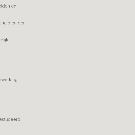
elden en
cheid en een
elijk
nwerking
estudeerd