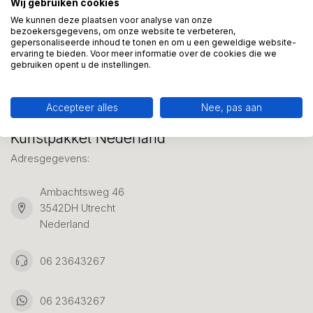
Wij gebruiken cookies
We helpen graag met uw keuze of geven advies, bel of app
ons 7 dagen per week: 06-23643267
We kunnen deze plaatsen voor analyse van onze
bezoekersgegevens, om onze website te verbeteren,
gepersonaliseerde inhoud te tonen en om u een geweldige website-
ervaring te bieden. Voor meer informatie over de cookies die we
Klantenservice
gebruiken opent u de instellingen.
Accepteer alles
Nee, pas aan
Kunstpakket Nederland
Adresgegevens:
Ambachtsweg 46
3542DH Utrecht
Nederland
06 23643267
06 23643267