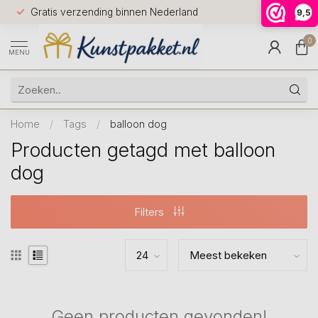
Voor 12.0
Gratis verzending binnen Nederland
9,5
9.5
huis
0
MENU
Home
/
Tags
/
balloon dog
Producten getagd met balloon
dog
Filters
Geen producten gevonden!