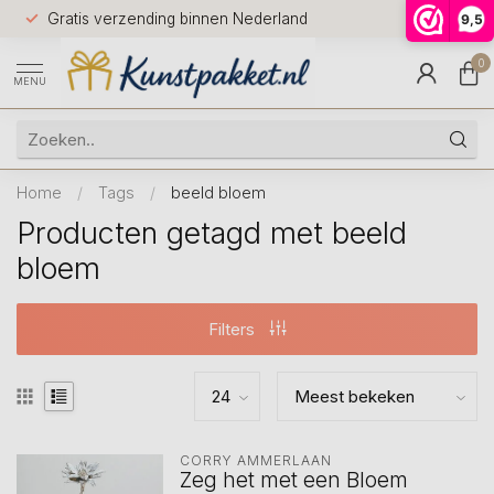
Voor 12.0
Gratis verzending binnen Nederland
9,5
9.5
huis
0
MENU
Home
/
Tags
/
beeld bloem
Producten getagd met beeld
bloem
Filters
CORRY AMMERLAAN
Zeg het met een Bloem