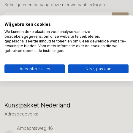
Schrijf je in en ontvang onze nieuwe aanbiedingen
Wij gebruiken cookies
We kunnen deze plaatsen voor analyse van onze
bezoekersgegevens, om onze website te verbeteren,
gepersonaliseerde inhoud te tonen en om u een geweldige website-
Meer informatie?
ervaring te bieden. Voor meer informatie over de cookies die we
We helpen graag met uw keuze of geven advies, bel of app
gebruiken opent u de instellingen.
ons 7 dagen per week: 06-23643267
Accepteer alles
Nee, pas aan
Klantenservice
Kunstpakket Nederland
Adresgegevens:
Ambachtsweg 46