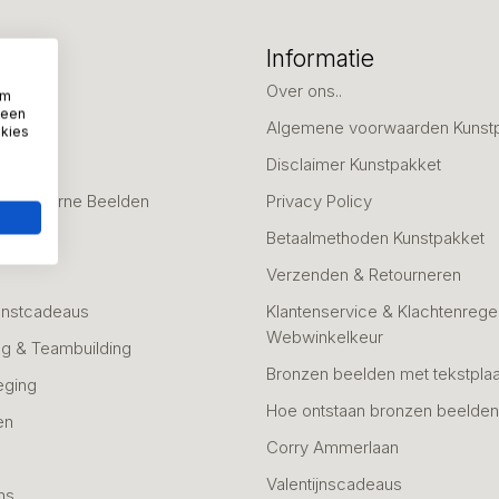
eën
Informatie
deaus
Over ons..
om
 een
Algemene voorwaarden Kunst
okies
fscheid
Disclaimer Kunstpakket
 & Moderne Beelden
Privacy Policy
Betaalmethoden Kunstpakket
Verzenden & Retourneren
unstcadeaus
Klantenservice & Klachtenregel
Webwinkelkeur
g & Teambuilding
Bronzen beelden met tekstplaa
eging
Hoe ontstaan bronzen beelde
en
Corry Ammerlaan
n
Valentijnscadeaus
ns