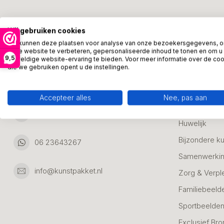
Kunstpakket Nederland
Categori
Wij gebruiken cookies
Adresgegevens:
Zakelijke Ca
We kunnen deze plaatsen voor analyse van onze bezoekersgegevens, 
onze website te verbeteren, gepersonaliseerde inhoud te tonen en om u
Bedanken
9,5
geweldige website-ervaring te bieden. Voor meer informatie over de co
Ambachtsweg 46
die we gebruiken opent u de instellingen.
Jubileum & A
3542DH Utrecht
Nederland
Alle Bronzen
Accepteer alles
Nee, pas aan
Geslaagd
06 23643267
Huwelijk
Bijzondere k
06 23643267
Samenwerkin
info@kunstpakket.nl
Zorg & Verpl
Familiebeeld
Sportbeelde
Exclusief Bro