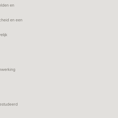
elden en
cheid en een
elijk
nwerking
estudeerd